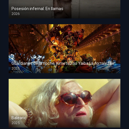
Posesión infernal. En llamas
2026
HD 1080p
Guardianes de la noche: Kimetsu no Yaiba La fortaleza infinita
2025
HD 1080p
Balearic
2025
HD 1080p