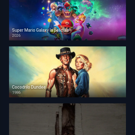
Super Mario Galaxy la película
2026
HD 1080p
Cocodrilo Dundee
1986
HD 1080p