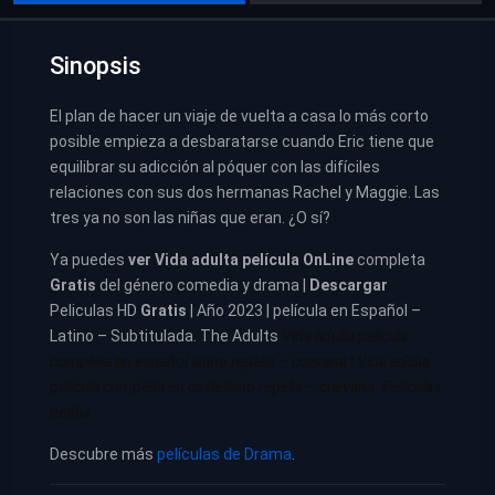
Sinopsis
El plan de hacer un viaje de vuelta a casa lo más corto
posible empieza a desbaratarse cuando Eric tiene que
equilibrar su adicción al póquer con las difíciles
relaciones con sus dos hermanas Rachel y Maggie. Las
tres ya no son las niñas que eran. ¿O sí?
Ya puedes
ver
Vida adulta película
OnLine
completa
Gratis
del género comedia y drama |
Descargar
Peliculas HD
Gratis
| Año 2023 | película en Español –
Latino – Subtitulada. The Adults
Vida adulta pelicula
completa en español latino repelis – cuevana
|
Vida adulta
pelicula completa en castellano repelis – cuevana. Películas
netflix
Descubre más
películas de Drama
.