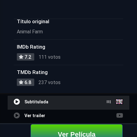
Título original
Animal Farm
IMDb Rating
7.2
111 votos
TMDb Rating
6.8
237 votos
Subtitulada
Ver trailer
Ver Película