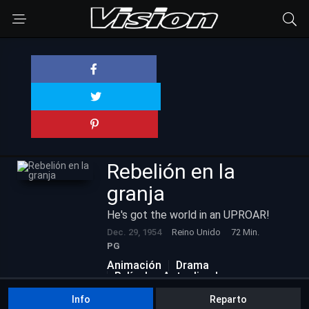
Rebelión en la
granja
He's got the world in an UPROAR!
Dec. 29, 1954
Reino Unido
72 Min.
PG
Animación
Drama
Películas Actualizadas
Info
Reparto