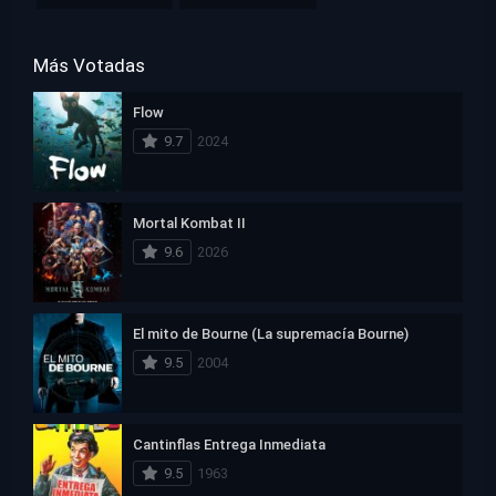
Más Votadas
Flow
9.7
2024
Mortal Kombat II
9.6
2026
El mito de Bourne (La supremacía Bourne)
9.5
2004
Cantinflas Entrega Inmediata
9.5
1963