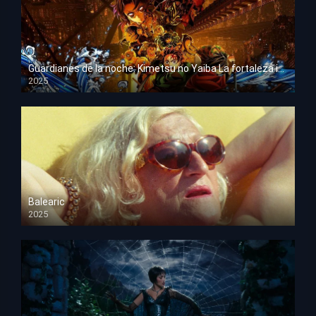
Guardianes de la noche: Kimetsu no Yaiba La fortaleza infinita
2025
HD 1080p
Balearic
2025
HD 1080p