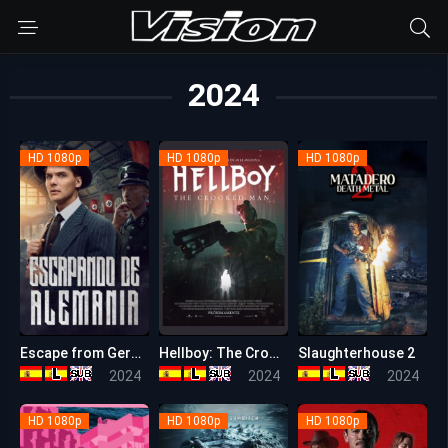
2024
HD 1080p
HD 1080p
HD 1080p
Escape from Germany (Escapando de Alemania)
Hellboy: The Crooked Man
Slaughterhouse 2
5.7
4.9
5.1
2024
2024
2024
HD 1080p
HD 1080p
HD 1080p