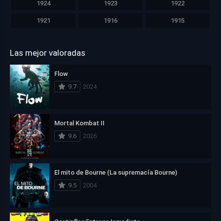
1924
1923
1922
1921
1916
1915
Las mejor valoradas
Flow
9.7
2024
Mortal Kombat II
9.6
2026
El mito de Bourne (La supremacía Bourne)
9.5
2004