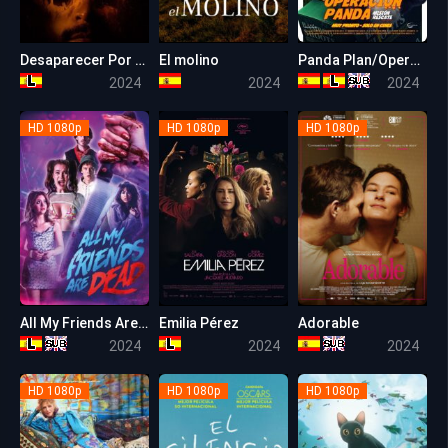
Desaparecer Por Completo
El molino
Panda Plan/Operación Panda: Misión Rescate
5.2
5.5
5.2
2024
2024
2024
HD 1080p
HD 1080p
HD 1080p
All My Friends Are Dead
Emilia Pérez
Adorable
4.9
7.4
7.6
2024
2024
2024
HD 1080p
HD 1080p
HD 1080p