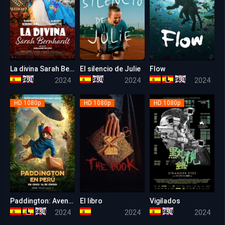
La divina Sarah Bernhardt
El silencio de Julie
Flow
6.3
6.5
8.3
2024
2024
2024
HD 1080p
HD 1080p
HD 1080p
Paddington: Aventura en la selva ( Paddington en Perú )
El libro
Vigilados
6.9
4.9
6.3
2024
2024
2024