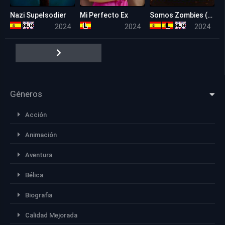
Nazi Supelsodier
Mi Perfecto Ex
Somos Zombies (We Are Zombies)
5.1
7.1
5.3
2024
2024
2024
Géneros
Acción
Animación
Aventura
Bélica
Biografia
Calidad Mejorada