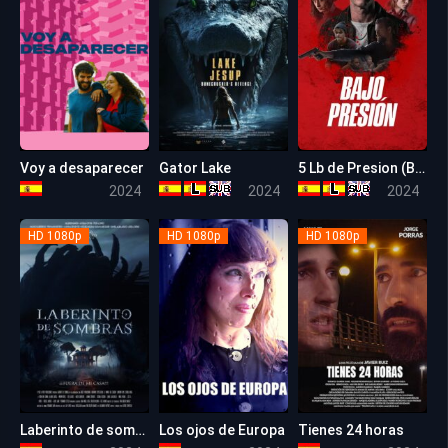
Voy a desaparecer
Gator Lake
5 Lb de Presion (Bajo Presión)
5.7
5.7
5.2
2024
2024
2024
HD 1080p
HD 1080p
HD 1080p
Laberinto de sombras
Los ojos de Europa
Tienes 24 horas
5.1
5.2
5.3