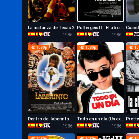
La matanza de Texas 2
Poltergeist II: El otro lado
Cuando
5.6
5.7
1986
1986
HD 1080p
HD 1080p
HD 10
Dentro del laberinto
Todo en un día (Un experto en diversión)
7.3
7.1
1986
1986
HD 1080p
HD 1080p
HD 10