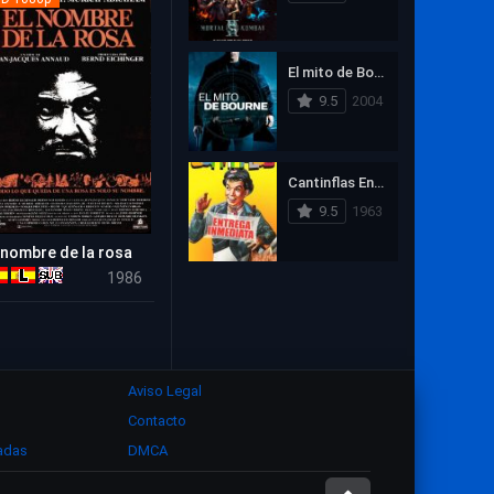
1993
1992
1991
Zombies
1990
1989
1988
El mito de Bourne (La supremacía Bourne)
1987
1986
1985
9.5
2004
1984
1983
1982
1981
1980
1979
Cantinflas Entrega Inmediata
1978
1977
9.5
1963
 nombre de la rosa
7.8
1986
Aviso Legal
Contacto
zadas
DMCA