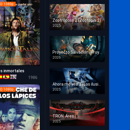
Crimen
D 1080p
Deporte
Zootrópolis 2 (Zootopia 2)
2025
Documental
HD 1080p
Drama
Estrénos en Cine
Proyecto Salvación (Proyecto Fin del Mundo)
2026
HD 1080p
Familia
s inmortales
Familiar
7.1
1986
Fantasía
Ahora me ves 3 (Los ilusionistas)
2025
D 1080p
HD 1080p
Guerra
Historia
TRON: Ares
Misterio
2025
HD 1080p
Música