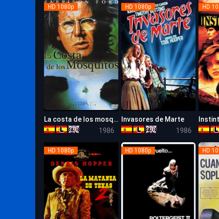
HD 1080p
HD 1080p
HD 10
La costa de los mosquitos
Invasores de Marte
Instin
6.6
5.6
1986
1986
HD 1080p
HD 1080p
HD 10