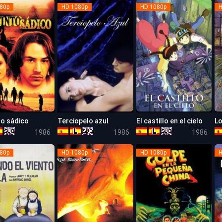
80p
HD 1080p
HD 1080p
H
to sádico
Terciopelo azul
El castillo en el cielo
Lo
6.9
7.7
8.1
1986
1986
1986
80p
HD 1080p
HD 1080p
H