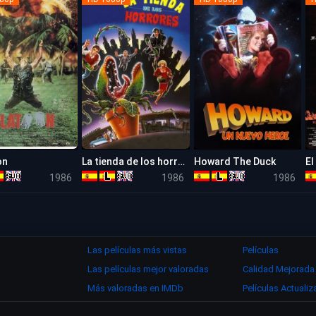
on
La tienda de los horrores
Howard The Duck
El
8.1
7.1
5.1
1986
1986
1986
Las películas más vistas
Películas
Las películas mejor valoradas
Calidad Mejorada
Más valoradas en IMDb
Películas Actuali