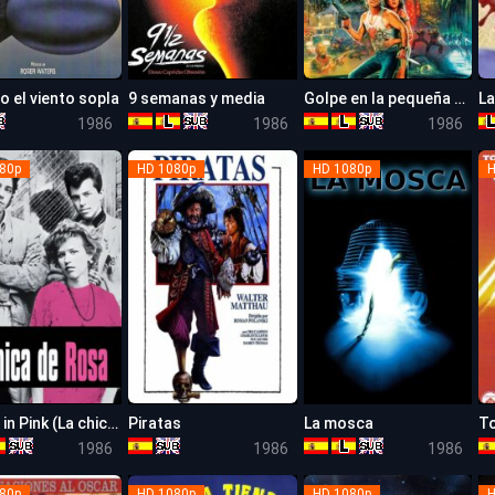
 el viento sopla
9 semanas y media
Golpe en la pequeña China
7.7
5.9
7.2
1986
1986
1986
80p
HD 1080p
HD 1080p
H
Pretty in Pink (La chica de rosa)
Piratas
La mosca
T
6.7
6.4
7.6
1986
1986
1986
80p
HD 1080p
HD 1080p
H