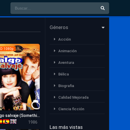
Géneros
Acción
D 1080p
Animación
Aventura
Bélica
Biografia
Calidad Mejorada
Ciencia ficción
Algo salvaje (Something Wild)
6.9
Comedia
1986
Las más vistas