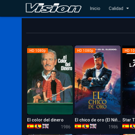
Inicio
Calidad
HD 1080p
HD 1080p
HD 10
El color del dinero
El chico de oro (El Niño de Oro)
7.1
6.1
1986
1986