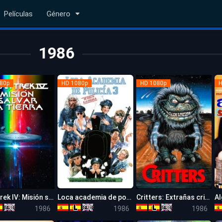
Películas
Género
1986
80p
HD 1080p
HD 1080p
H
Star Trek IV: Misión salvar la Tierra
Loca academia de policía 3: De vuelta a la escuela
Critters: Extrañas criaturas
7.3
5.4
6.1
1986
1986
1986