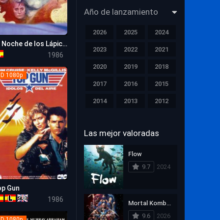
Año de lanzamiento
Músical
2026
2025
2024
Nuevas Películas
La Noche de los Lápices
2023
2022
2021
7.3
1986
Película de TV
2020
2019
2018
D 1080p
Películas Actualizadas
2017
2016
2015
Principal
2014
2013
2012
Proximos Estrénos
2011
2010
2009
Las mejor valoradas
2008
2007
2006
Romance
2005
2004
2003
Flow
Suspense
9.7
2024
2002
2001
2000
Suspenso
1999
1998
1997
op Gun
6.9
Terror
1986
Mortal Kombat II
1996
1995
1994
Western
9.6
2026
D 1080p