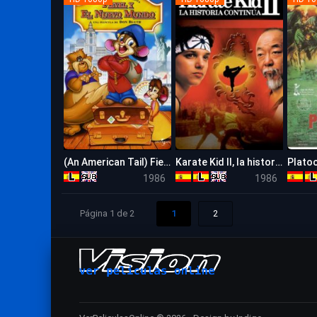
(An American Tail) Fievel y el nuevo mundo
Karate Kid II, la historia continúa
Plato
6.9
6.1
1986
1986
Página 1 de 2
1
2