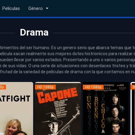
Películas
Género
Drama
entimientos del ser humano. Es un genero serio que abarca temas que to
película sacan realmente sus mejores dotes histrionicos para realizar 
ueden llevar por varios estados. Presentando a uno o varios personaje
e sus vidas. O una serie de situaciones con desenlaces tristes y trág
rutad de la variedad de películas de drama con la que contamos en n
0p
HD 1080p
HD 1080p
H