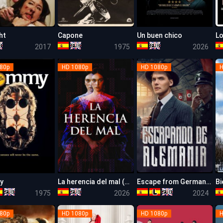
ht
Capone
Un buen chico
5.8
5.7
6.8
2017
1975
2026
80p
HD 1080p
HD 1080p
H
y
La herencia del mal (Mārama)
Escape from Germany (Escapando de Alemania)
6.6
5.9
5.7
1975
2026
2024
80p
HD 1080p
HD 1080p
H