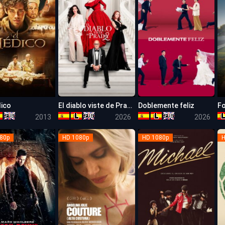
dico
El diablo viste de Prada 2
Doblemente feliz
7.2
7.1
6.9
2013
2026
2026
80p
HD 1080p
HD 1080p
H