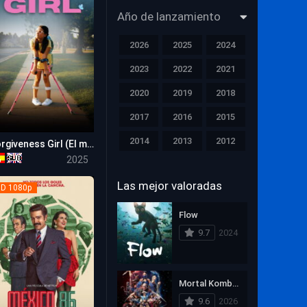
Año de lanzamiento
Músical
2026
2025
2024
Nuevas Películas
2023
2022
2021
Película de TV
2020
2019
2018
Películas Actualizadas
2017
2016
2015
Principal
2014
2013
2012
Forgiveness Girl (El milagro del perdón)
6.4
2025
Proximos Estrénos
2011
2010
2009
Las mejor valoradas
D 1080p
2008
2007
2006
Romance
2005
2004
2003
Flow
Suspense
9.7
2024
2002
2001
2000
Suspenso
1999
1998
1997
Terror
Mortal Kombat II
1996
1995
1994
Western
9.6
2026