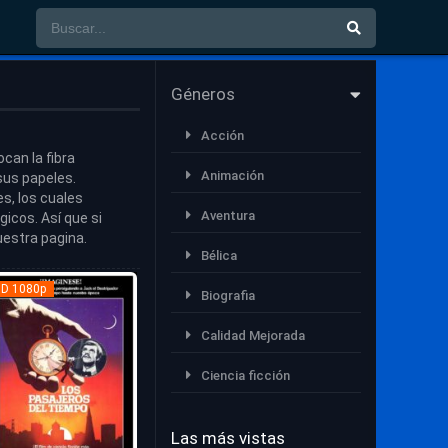
Géneros
Acción
can la fibra
Animación
sus papeles.
s, los cuales
Aventura
icos. Así que si
uestra pagina.
Bélica
D 1080p
Biografia
Calidad Mejorada
Ciencia ficción
Comedia
Las más vistas