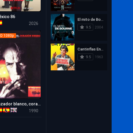
1993
1992
1991
Zombies
1990
1989
1988
xico 86
El mito de Bourne (La supremacía Bourne)
6.5
1987
1986
1985
2026
9.5
2004
1984
1983
1982
D 1080p
1981
1980
1979
Cantinflas Entrega Inmediata
1978
1977
1976
9.5
1963
1975
1974
1973
1972
1971
1970
1969
1968
1967
1966
1965
1964
Cazador blanco, corazón negro
1963
1962
1961
6.5
1990
1960
1959
1958
1957
1956
1955