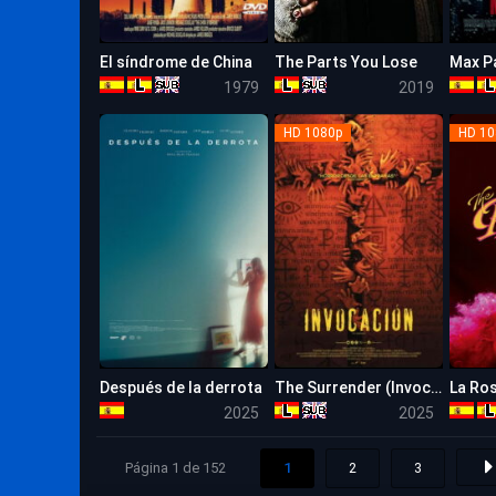
El síndrome de China
The Parts You Lose
Max P
7.4
5.1
1979
2019
HD 1080p
HD 10
Después de la derrota
The Surrender (Invocación)
La Ro
4.3
5.4
2025
2025
Página 1 de 152
1
2
3