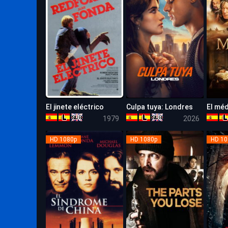
El jinete eléctrico
Culpa tuya: Londres
El mé
6.5
6.1
1979
2026
HD 1080p
HD 1080p
HD 10