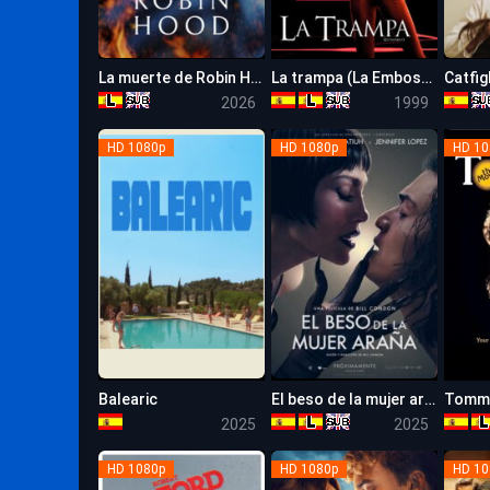
La muerte de Robin Hood
La trampa (La Emboscada)
Catfig
6.1
6.3
2026
1999
HD 1080p
HD 1080p
HD 10
Balearic
El beso de la mujer araña (2025)
Tomm
4.9
6.2
2025
2025
HD 1080p
HD 1080p
HD 10