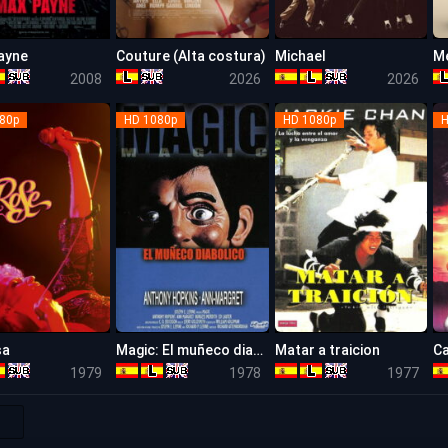
ayne
Couture (Alta costura)
Michael
Mé
5.3
5.7
7.6
2008
2026
2026
80p
HD 1080p
HD 1080p
H
sa
Magic: El muñeco diabólico
Matar a traicion
7.1
6.8
5.3
1979
1978
1977