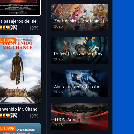
Crimen
Deporte
Zootrópolis 2 (Zootopia 2)
Los pasajeros del tiempo
7.1
2025
Documental
1979
HD 1080p
Drama
D 1080p
Estrénos en Cine
Proyecto Salvación (Proyecto Fin del Mundo)
2026
HD 1080p
Familia
Familiar
Fantasía
Ahora me ves 3 (Los ilusionistas)
2025
HD 1080p
Guerra
Bienvenido Mr. Chance (Desde el jardín)
Historia
8.0
1979
TRON: Ares
Misterio
2025
HD 1080p
D 1080p
Música