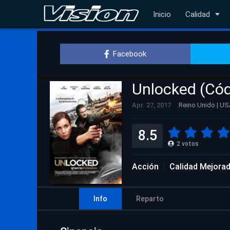
Inicio
Calidad
Facebook
Unlocked (Cód
Apr. 27, 2017
Reino Unido | US
8.5
2
votos
Acción
Calidad Mejora
Info
Reparto