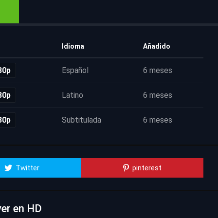
Idioma
Añadido
80p
Español
6 meses
80p
Latino
6 meses
80p
Subtitulada
6 meses
Twitter
pinterest
ver en HD