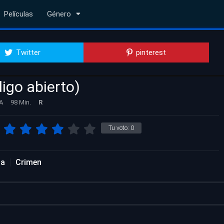
Películas
Género
Twitter
pinterest
igo abierto)
A
98 Min.
R
Tu voto:
0
da
Crimen