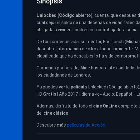
Sinopsis
U
nlocked (
Código abierto
)
,
cuenta,
que después de
cual dejo un saldo de una decenas de vidas fallecidas
obligada a vivir en Londres como trabajadora social.
De forma inesperada, su mentor, Eric Lasch (Michae
descubre información de otro ataque inminente. Mi
clasificada que ha descubierto ha sido comprometi
Corriendo por su vida, Alice buscara al ex soldado Ja
los ciudadanos de Londres.
Ya puedes
ver
la
película
Unlocked (Código abierto)
HD
Gratis
| Año 2017 | Idioma «o» Audio: Español – L
Ademas, disfruta de todo el
cine OnLine
completo 
del
cine clásico
.
Descubre más
películas de Acción
.