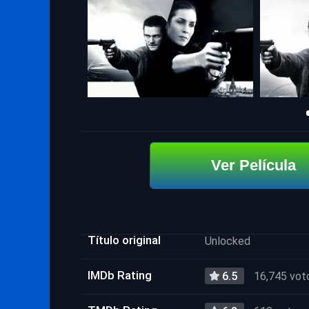
Ver Película
Título original
Unlocked
IMDb Rating
6.5
16,745 vot