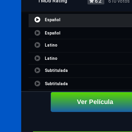
TMDb Rating
6.2
610 votos
Español
Español
Latino
Latino
Subtitulada
Subtitulada
Ver trailer
Ver Película