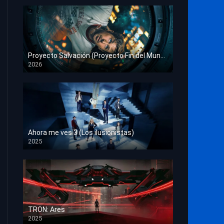
Proyecto Salvación (Proyecto Fin del Mundo)
2026
HD 1080p
Ahora me ves 3 (Los ilusionistas)
2025
HD 1080p
TRON: Ares
2025
HD 1080p