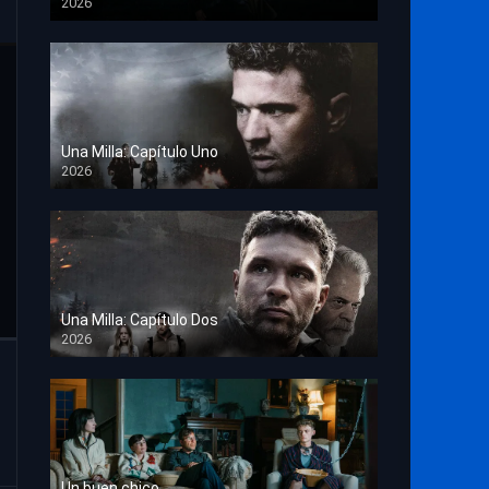
2026
TS Screener
Una Milla: Capítulo Uno
2026
HD 1080p
Una Milla: Capítulo Dos
2026
HD 1080p
Un buen chico