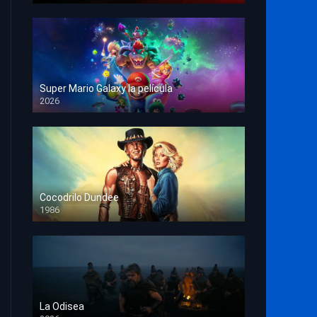
Super Mario Galaxy la película
2026
HD 1080p
Cocodrilo Dundee
1986
HD 1080p
La Odisea