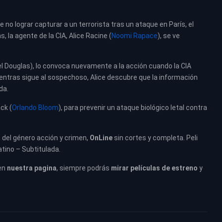
 no lograr capturar a un terrorista tras un ataque en París, el
, la agente de la CIA, Alice Racine (
Noomi Rapace
), se ve
l Douglas), lo convoca nuevamente a la acción cuando la CIA
entras sigue al sospechoso, Alice descubre que la información
da.
ck (
Orlando Bloom
), para prevenir un ataque biológico letal contra
, del género acción y crimen,
OnLine
sin cortes y completa. Peli
atino – Subtitulada.
en
nuestra pagina
, siempre podrás
mirar películas de estreno
y