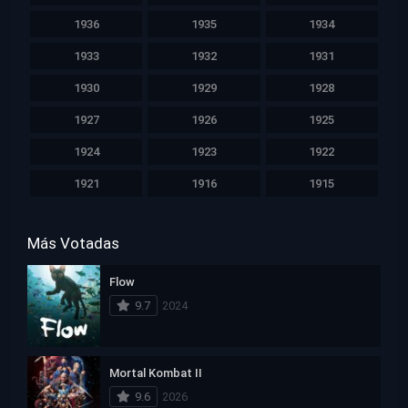
1936
1935
1934
1933
1932
1931
1930
1929
1928
1927
1926
1925
1924
1923
1922
1921
1916
1915
Más Votadas
Flow
9.7
2024
Mortal Kombat II
9.6
2026