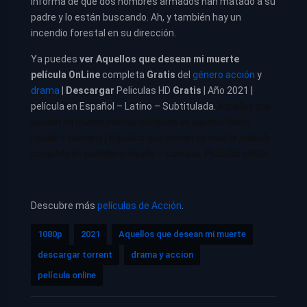
informa de que dos hombres armados han matado a su
padre y lo están buscando. Ah, y también hay un
incendio forestal en su dirección.
Ya puedes
ver
Aquellos que desean mi muerte
película
OnLine
completa
Gratis
del
género acción
y
drama
|
Descargar
Peliculas HD
Gratis
| Año 2021 |
película en Español – Latino – Subtitulada.
Aquellos que
desean mi muerte pelicula completa en español latino
repelis – cuevana
|
Aquellos que desean mi muerte pelicula
completa en castellano repelis – cuevana. Películas netflix
Descubre más
películas de Acción
.
1080p
2021
Aquellos que desean mi muerte
descargar torrent
drama y accion
película online