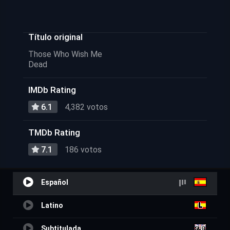
Título original
Those Who Wish Me
Dead
IMDb Rating
6.1
4,382 votos
TMDb Rating
7.1
186 votos
Español
Latino
Subtitulada