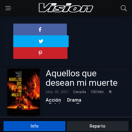
Aquellos que
desean mi muerte
May. 05, 2021
Canada
100 Min.
R
Acción
Drama
Estrénos en Cine
Info
Reparto