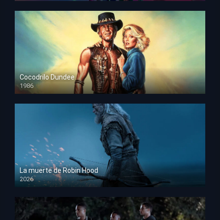
Cocodrilo Dundee
1986
HD 1080p
La muerte de Robin Hood
2026
HD 1080p