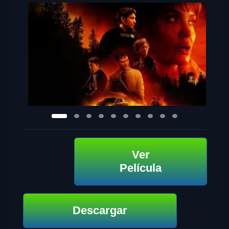
Ver
Película
Descargar