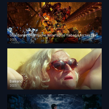
Guardianes de la noche: Kimetsu no Yaiba La fortaleza infinita
2025
HD 1080p
Balearic
2025
HD 1080p