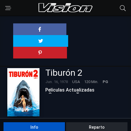
Tiburón 2
Jun. 16, 1978
USA
120 Min.
PG
Películas Actualizadas
Suspenso
Terror
Info
Reparto