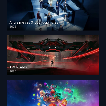
Ahora me ves 3 (Los ilusionistas)
2025
HD 1080p
TRON: Ares
2025
HD 1080p