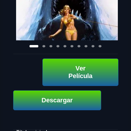
Ver
Película
Descargar