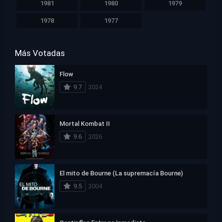
1981
1980
1979
1978
1977
Más Votadas
Flow
9.7
2024
Mortal Kombat II
9.6
2026
El mito de Bourne (La supremacía Bourne)
9.5
2004