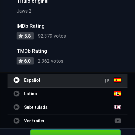
Título original
Jaws 2
IMDb Rating
5.8
92,379 votos
TMDb Rating
6.0
2,362 votos
Español
Latino
Subtitulada
Ver trailer