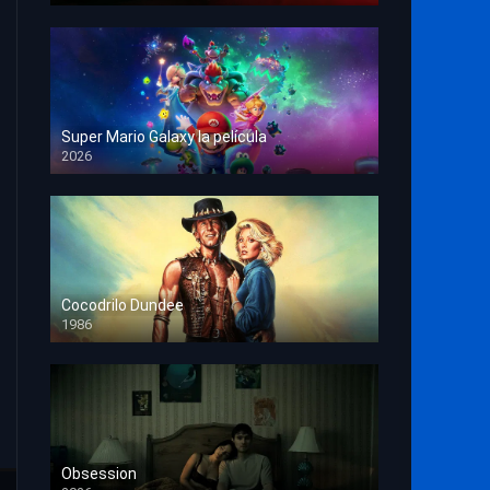
Super Mario Galaxy la película
2026
HD 1080p
Cocodrilo Dundee
1986
HD 1080p
Obsession