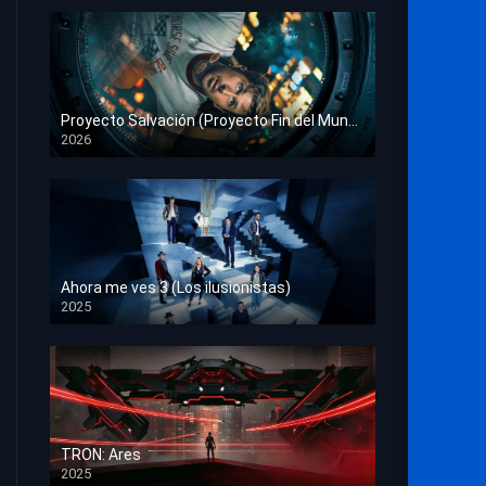
Proyecto Salvación (Proyecto Fin del Mundo)
2026
HD 1080p
Ahora me ves 3 (Los ilusionistas)
2025
HD 1080p
TRON: Ares
2025
HD 1080p