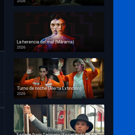
2026
HD 1080p
La herencia del mal (Mārama)
2026
HD 1080p
Turno de noche (Alerta Extinción)
2026
HD 1080p
Escape from Germany (Escapando de Alemania)