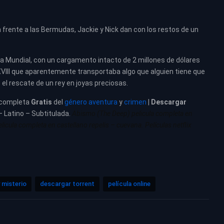
n frente a las Bermudas, Jackie y Nick dan con los restos de un
a Mundial, con un cargamento intacto de 2 millones de dólares
 XVIII que aparentemente transportaba algo que alguien tiene que
el rescate de un rey en joyas preciosas.
completa
Gratis
del
género aventura
y
crimen
|
Descargar
– Latino – Subtitulada.
Abismo (The Deep) pelicula completa en
icula completa en castellano repelis – cuevana. Películas netflix
 misterio
descargar torrent
película online