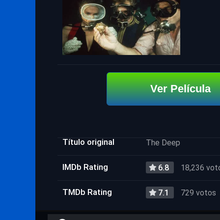
Ver Película
Título original
The Deep
IMDb Rating
6.8
18,236 vot
TMDb Rating
7.1
729 votos