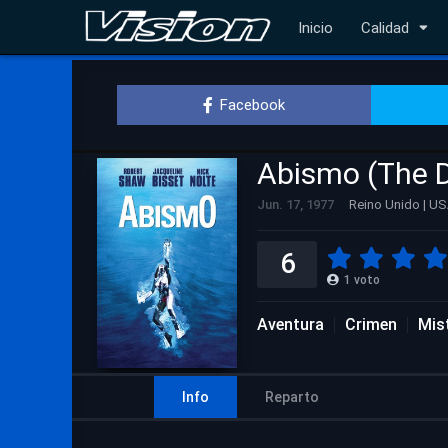
Inicio
Calidad
Facebook
Abismo (The 
Jun. 17, 1977
Reino Unido | U
6
1
voto
Aventura
Crimen
Mis
Info
Reparto