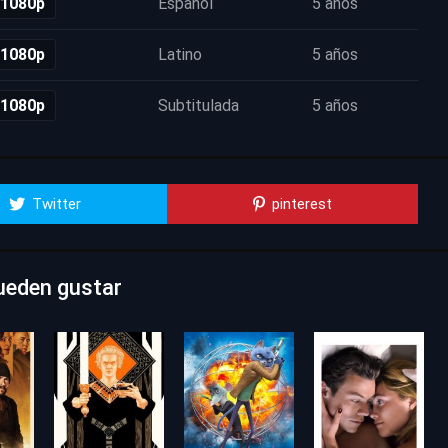
 1080p
Español
5 años
 1080p
Latino
5 años
 1080p
Subtitulada
5 años
Twitter
pinterest
ueden gustar