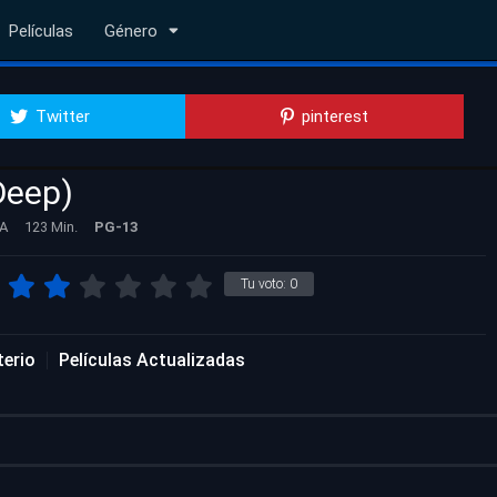
Películas
Género
Twitter
pinterest
Deep)
SA
123 Min.
PG-13
Tu voto:
0
terio
Películas Actualizadas