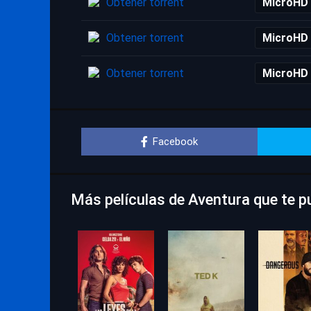
Obtener torrent
MicroHD
Obtener torrent
MicroHD
Obtener torrent
MicroHD
Facebook
Más películas de Aventura que te p