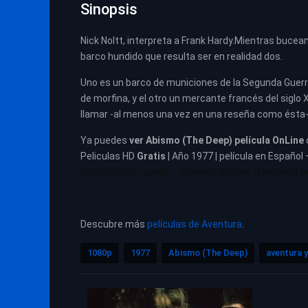
Sinopsis
Nick Noltt, interpreta a Frank Hardy.Mientras bucea
barco hundido que resulta ser en realidad dos.
Uno es un barco de municiones de la Segunda Guerr
de morfina, y el otro un mercante francés del siglo
llamar -al menos una vez en una reseña como ésta- 
Ya puedes
ver
Abismo (The Deep) película
OnLine
Peliculas HD
Gratis
| Año 1977 | película en Español 
español latino repelis – cuevana
|
Abismo (The Deep) pel
Descubre más
películas de Aventura
.
1080p
1977
Abismo (The Deep)
aventura y