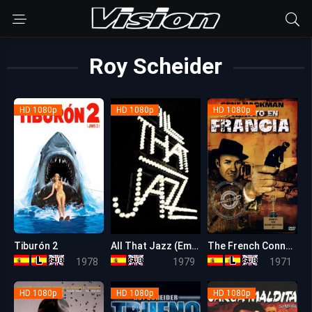
Roy Scheider
HD 1080p
HD 1080p
HD 1080p
Tiburón 2
All That Jazz (Empieza el espectáculo)
The French Connection: Contra el imperio de la droga
5.8
7.8
7.7
1978
1979
1971
HD 1080p
HD 1080p
HD 1080p