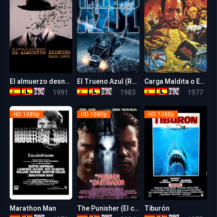
El almuerzo desnudo
El Trueno Azul (Relámpago Azul)
Carga Maldita o El Salario Del Miedo
6.9
6.4
7.7
1991
1983
1977
HD 1080p
HD 1080p
HD 1080p
Marathon Man
The Punisher (El castigador)
Tiburón
7.4
6.4
8.0