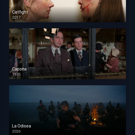
Catfight
2017
HD 720p
Capone
1975
HD 1080p
La Odisea
2026
TS Screener