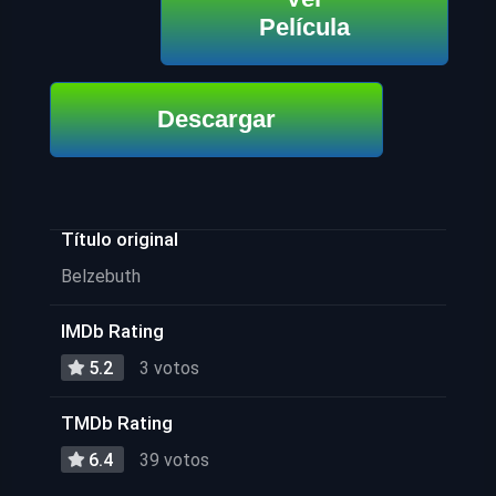
Película
Descargar
Título original
Belzebuth
IMDb Rating
5.2
3 votos
TMDb Rating
6.4
39 votos