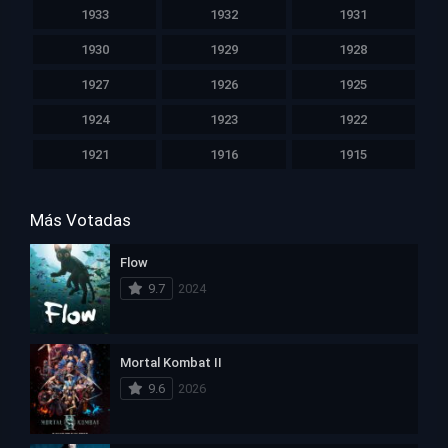
1933
1932
1931
1930
1929
1928
1927
1926
1925
1924
1923
1922
1921
1916
1915
Más Votadas
Flow
9.7
2024
Mortal Kombat II
9.6
2026