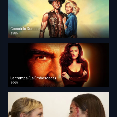
Cocodrilo Dundee
1986
HD 1080p
La trampa (La Emboscada)
1999
HD 1080p