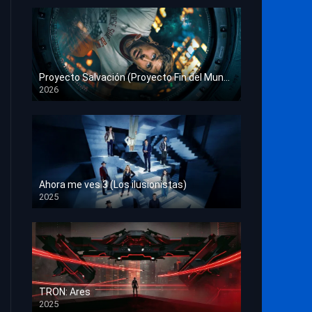
Proyecto Salvación (Proyecto Fin del Mundo)
2026
HD 1080p
Ahora me ves 3 (Los ilusionistas)
2025
HD 1080p
TRON: Ares
2025
HD 1080p