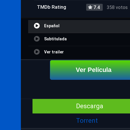
TMDb Rating
7.4
358 votos
Español
Subtitulada
Ver trailer
Ver Película
Descarga
Torrent