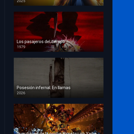
2025
HD 1080p
Los pasajeros del tiempo
1979
HD 1080p
Posesión infernal. En llamas
2026
HD 1080p
Guardianes de la noche: Kimetsu no Yaiba La fortaleza infinita