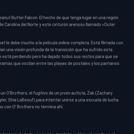
eanut Butter Falcon. El hecho de que tenga lugar en una región
de Carolina del Norte y este cinturón arenoso llamado «Outer
 set le debe mucho a la película online completa. Está filmada con
 dan una visión profunda de la transición que ha sufrido esta
se está perdiendo pero ha dejado todos sus restos para que se
amas que oscilan entre las playas de postales y los pantanos
un O’Brothers, el fugitivo de un joven autista, Zak (Zachary
r, Shia LaBeouf) para intentar unirse a una escuela de lucha
o con O’ Brothers no termina ahí.