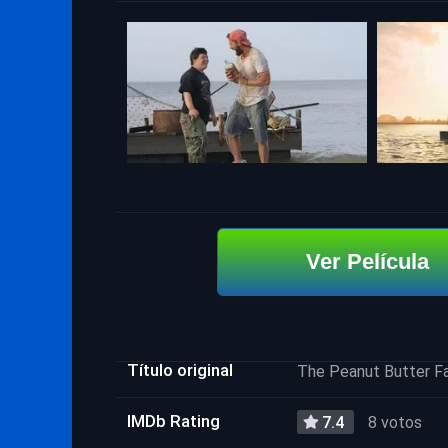
Ver Película
Título original
The Peanut Butter F
IMDb Rating
7.4
8 votos