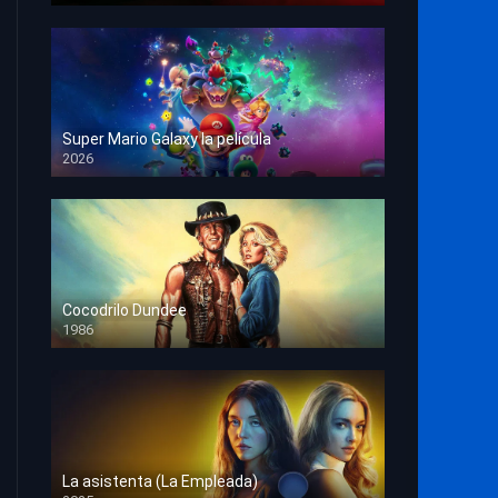
Super Mario Galaxy la película
2026
HD 1080p
Cocodrilo Dundee
1986
HD 1080p
La asistenta (La Empleada)