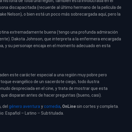
 la historia de toda una región, también está involucrada en el
sona discapacitada (recuerde al último hermano de la película de
ake Nelson), o bien está un poco más sobrecargada aquí, pero la
otina extremadamente buena (tengo una profunda admiración
 gente). Dakota Johnson, que interpreta a la enfermera encargada
ena, y su personaje encaja en el momento adecuado en esta
den este carácter especial a una región muy pobre pero
 toque evangélico de un sacerdote ciego, todo ilustra
nudo despreciada en el cine, y trata de mostrar que esta
 que disparan antes de hacer preguntas (bueno, casi).
, del
género aventura
y
comedia
,
OnLine
sin cortes y completa.
io: Español – Latino – Subtitulada.