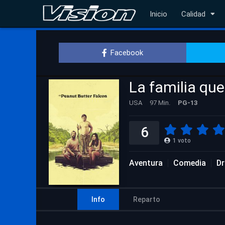
Inicio
Calidad
Facebook
La familia que
USA
97 Min.
PG-13
6
1
voto
Aventura
Comedia
D
Info
Reparto