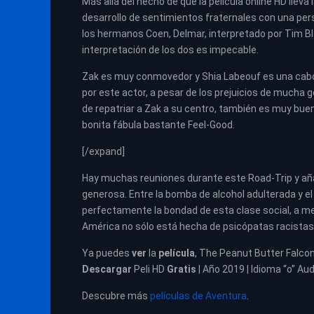
Más allá del hecho de que la película online HD lleva
desarrollo de sentimientos fraternales con una per
los hermanos Coen, Delmar, interpretado por Tim Bl
interpretación de los dos es impecable.
Zak es muy conmovedor y Shia Labeouf es una cab
por este actor, a pesar de los prejuicios de mucha
de repatriar a Zak a su centro, también es muy bu
bonita fábula bastante Feel-Good.
[/expand]
Hay muchas reuniones durante este Road-Trip y aña
generosa. Entre la bomba de alcohol adulterada y el
perfectamente la bondad de esta clase social, a me
América no sólo está hecha de psicópatas racistas
Ya puedes
ver
la
película
,
The Peanut Butter Falcon
Descargar
Peli HD
Gratis
| Año 2019 | Idioma “o” Aud
Descubre más
películas de Aventura
.