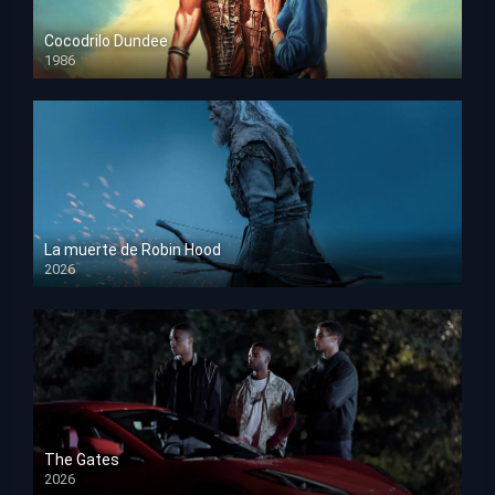
Cocodrilo Dundee
1986
HD 1080p
La muerte de Robin Hood
2026
HD 1080p
The Gates
2026
HD 1080p