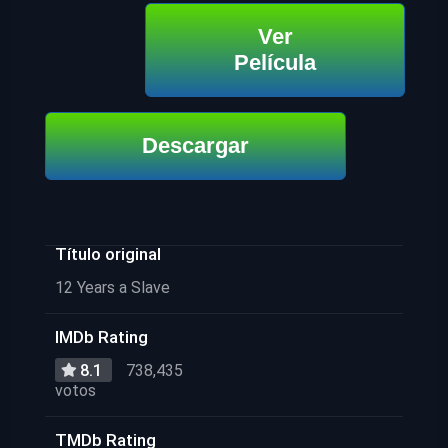
Ver
Película
Descargar
Título original
12 Years a Slave
IMDb Rating
8.1
738,435
votos
TMDb Rating