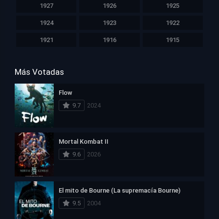
1927
1926
1925
1924
1923
1922
1921
1916
1915
Más Votadas
Flow
9.7
2024
Mortal Kombat II
9.6
2026
El mito de Bourne (La supremacía Bourne)
9.5
2004