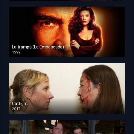
La trampa (La Emboscada)
1999
HD 1080p
Catfight
2017
HD 720p