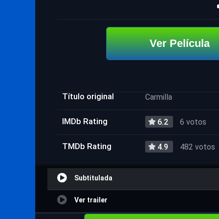
Ver Película
Título original
Carmilla
IMDb Rating
6.2
6 votos
TMDb Rating
4.9
482 votos
Subtitulada
Ver trailer