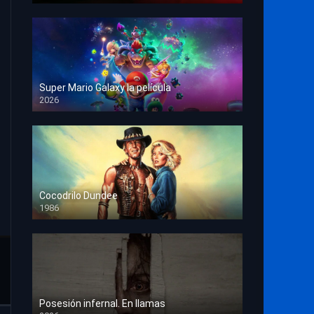
Super Mario Galaxy la película
2026
HD 1080p
Cocodrilo Dundee
1986
HD 1080p
Posesión infernal. En llamas