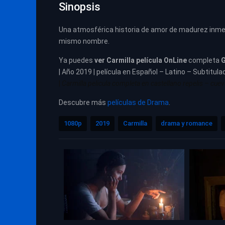
Sinopsis
Una atmosférica historia de amor de madurez inmers
mismo nombre.
Ya puedes
ver
Carmilla película
OnLine
completa
G
| Año 2019 | película en Español – Latino – Subtitula
|
Carmilla pelicula completa en castellano repelis – cue
Descubre más
películas de Drama
.
1080p
2019
Carmilla
drama y romance