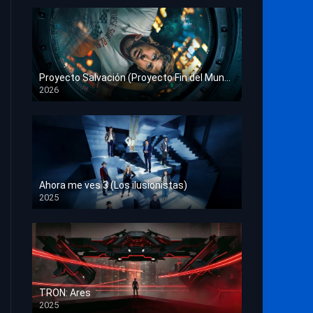
Proyecto Salvación (Proyecto Fin del Mundo)
2026
HD 1080p
Ahora me ves 3 (Los ilusionistas)
2025
HD 1080p
TRON: Ares
2025
HD 1080p