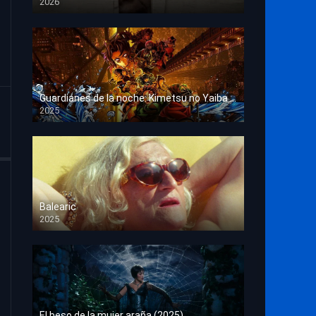
2026
HD 1080p
Guardianes de la noche: Kimetsu no Yaiba La fortaleza infinita
2025
HD 1080p
Balearic
2025
HD 1080p
El beso de la mujer araña (2025)