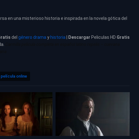
a en una misterioso historia e inspirada en la novela gótica del
ratis
del
género drama
y
historia
|
Descargar
Peliculas HD
Gratis
da.
Carmilla pelicula completa en español latino repelis – cuevana
vana
película online