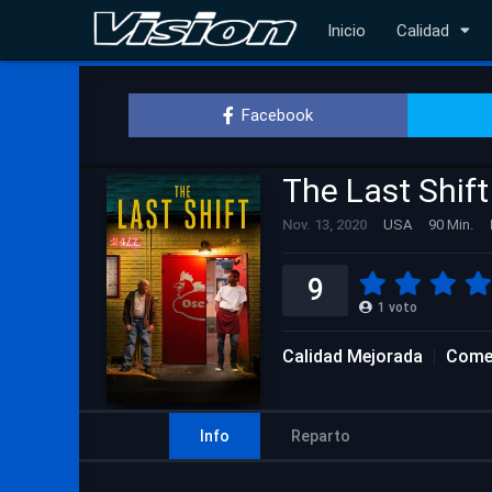
Inicio
Calidad
Facebook
The Last Shift
Nov. 13, 2020
USA
90 Min.
9
1
voto
Calidad Mejorada
Come
Info
Reparto