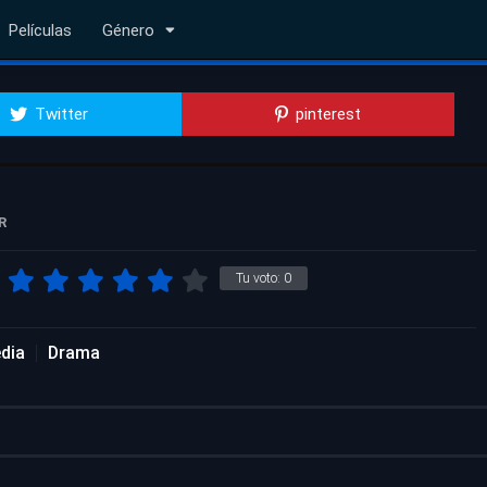
Películas
Género
Twitter
pinterest
R
Tu voto:
0
dia
Drama