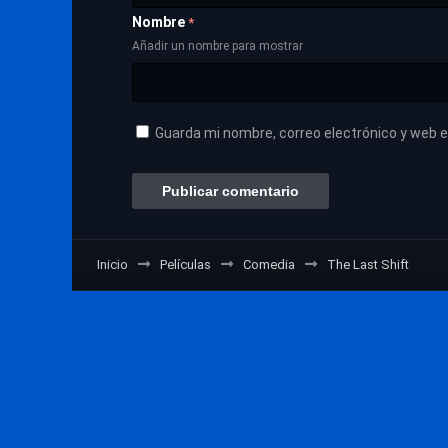
Nombre
*
Añadir un nombre para mostrar
Guarda mi nombre, correo electrónico y web 
Inicio
Películas
Comedia
The Last Shift
VerPeliculasOnline © 2026 - Design by Indigo