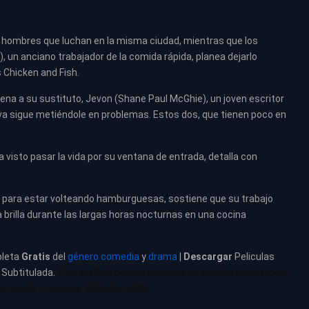
s hombres que luchan en la misma ciudad, mientras que los
 un anciano trabajador de la comida rápida, planea dejarlo
 Chicken and Fish.
ena a su sustituto, Jevon (Shane Paul McGhie), un joven escritor
va sigue metiéndole en problemas. Estos dos, que tienen poco en
 visto pasar la vida por su ventana de entrada, detalla con
 para estar volteando hamburguesas, sostiene que su trabajo
brilla durante las largas horas nocturnas en una cocina
leta
Gratis
del
género comedia
y
drama
|
Descargar
Peliculas
– Subtitulada.
The Last Shift
pelicula completa en español latino repelis
o repelis – cuevana. Películas netflix