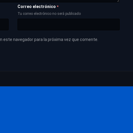
Correo electrónico
*
Tu correo electrónico no será publicado
en este navegador para la próxima vez que comente.
Las películas más vistas
Películas
Las películas mejor valoradas
Calidad Mejorada
Más valoradas en IMDb
Películas Actuali