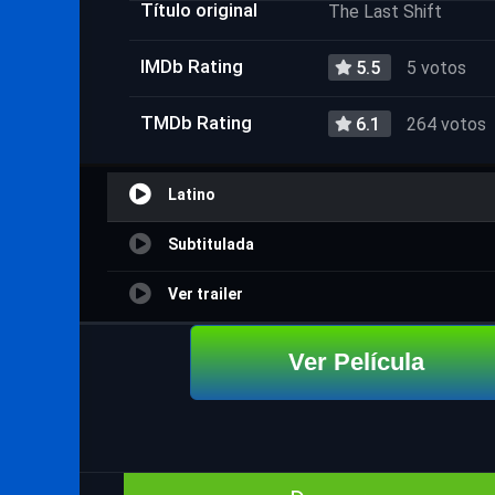
Título original
The Last Shift
IMDb Rating
5.5
5 votos
TMDb Rating
6.1
264 votos
Latino
Subtitulada
Ver trailer
Ver Película