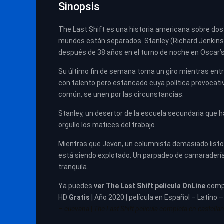
Sinopsis
The Last Shift es una historia americana sobre do
mundos están separados. Stanley (Richard Jenkins),
después de 38 años en el turno de noche en Oscar’s
Su último fin de semana toma un giro mientras entr
con talento pero estancado cuya política provocati
común, se unen por las circunstancias.
Stanley, un desertor de la escuela secundaria que ha
orgullo los matices del trabajo.
Mientras que Jevon, un columnista demasiado listo
está siendo explotado. Un parpadeo de camaradería 
tranquila.
Ya puedes
ver
The Last Shift
película
OnLine
comp
HD
Gratis
| Año 2020 | película en Español – Latino 
– cuevana
|
The Last Shift
pelicula completa en castellan