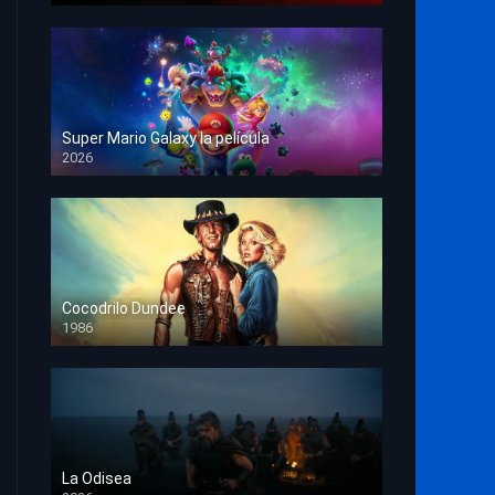
Super Mario Galaxy la película
2026
HD 1080p
Cocodrilo Dundee
1986
HD 1080p
La Odisea