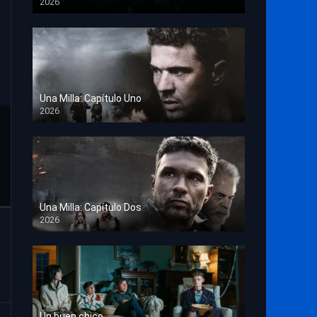
2026
TS Screener
Una Milla: Capítulo Uno
2026
HD 1080p
Una Milla: Capítulo Dos
2026
HD 1080p
Un buen chico