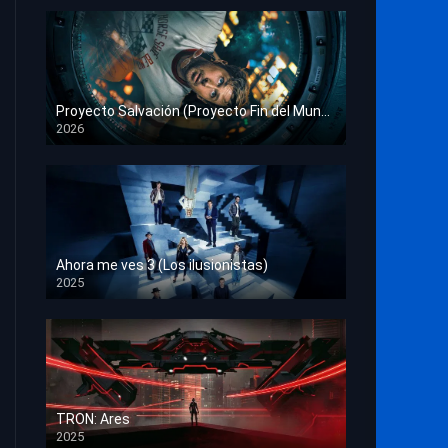
Proyecto Salvación (Proyecto Fin del Mundo)
2026
HD 1080p
Ahora me ves 3 (Los ilusionistas)
2025
HD 1080p
TRON: Ares
2025
HD 1080p