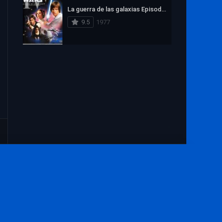
1972
1971
1970
La guerra de las galaxias Episodio IV: Una nueva esperanza
1969
1968
1967
9.5
1977
1966
1965
1964
1963
1962
1961
1960
1959
1958
1957
1956
1955
1954
1953
1952
1951
1950
1949
1948
1947
1946
Aviso Legal
1945
1944
1943
Contacto
1942
1941
1940
zadas
DMCA
1939
1938
1937
1936
1935
1934