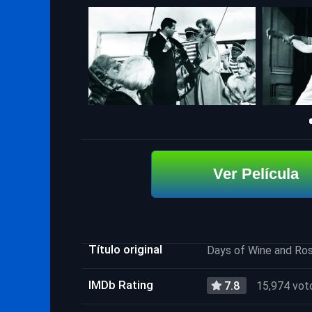
Ver Película
Título original
Days of Wine and Ro
IMDb Rating
7.8
15,974 vot