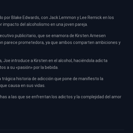
ido por Blake Edwards, con Jack Lemmon y Lee Remick en los
or impacto del alcoholismo en una joven pareja.
jecutivo publicitario, que se enamora de Kirsten Arnesen
elación parece prometedora, ya que ambos comparten ambiciones y
 Joe introduce a Kirsten en el alcohol, haciéndola adicta
s a su «pasión» por la bebida.
trágica historia de adicción que pone de manifiesto la
 que causa en sus vidas.
chas a las que se enfrentan los adictos y la complejidad del amor