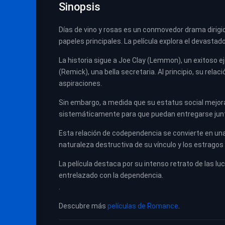
Sinopsis
Días de vino y rosas es un conmovedor drama dirig
papeles principales. La película explora el devastad
La historia sigue a Joe Clay (Lemmon), un exitoso e
(Remick), una bella secretaria. Al principio, su r
aspiraciones.
Sin embargo, a medida que su estatus social mejora,
sistemáticamente para que puedan entregarse junto
Esta relación de codependencia se convierte en una 
naturaleza destructiva de su vínculo y los estragos
La película destaca por su intenso retrato de las lu
entrelazado con la dependencia.
.
Descubre más
películas de Romance
.