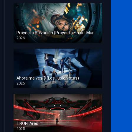
Proyecto Salvación (Proyecto Fin del Mundo)
2026
HD 1080p
Ahora me ves 3 (Los ilusionistas)
2025
HD 1080p
TRON: Ares
2025
HD 1080p