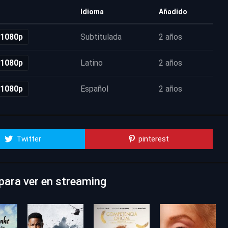
Idioma
Añadido
 1080p
Subtitulada
2 años
 1080p
Latino
2 años
 1080p
Español
2 años
Twitter
pinterest
para ver en streaming