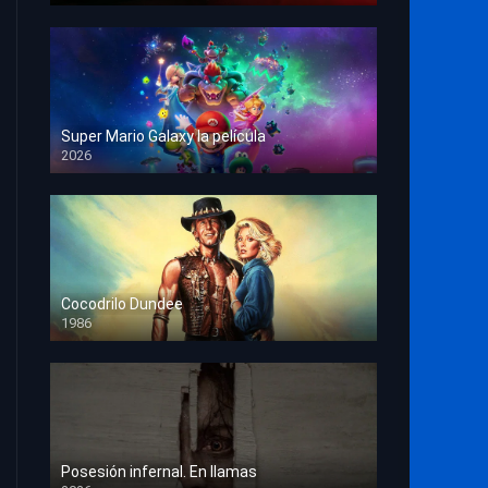
Super Mario Galaxy la película
2026
HD 1080p
Cocodrilo Dundee
1986
HD 1080p
Posesión infernal. En llamas