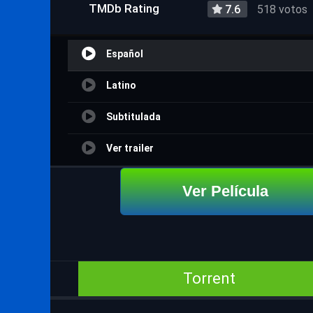
TMDb Rating
7.6
518 votos
Español
Latino
Subtitulada
Ver trailer
Ver Película
Torrent