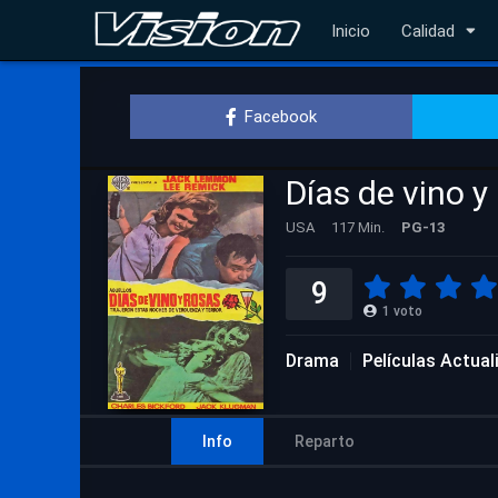
Inicio
Calidad
Facebook
Días de vino y
USA
117 Min.
PG-13
9
1
voto
Drama
Películas Actua
Info
Reparto