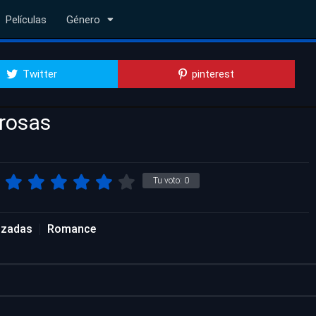
Películas
Género
Twitter
pinterest
 rosas
Tu voto:
0
lizadas
Romance