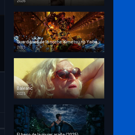
2026
HD 1080p
Guardianes de la noche: Kimetsu no Yaiba La fortaleza infinita
2025
HD 1080p
Balearic
2025
HD 1080p
El beso de la mujer araña (2025)