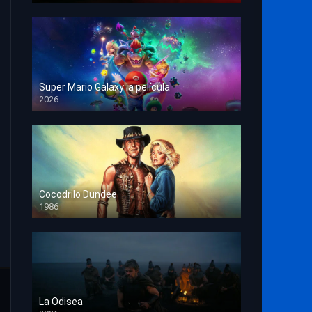
Super Mario Galaxy la película
2026
HD 1080p
Cocodrilo Dundee
1986
HD 1080p
La Odisea