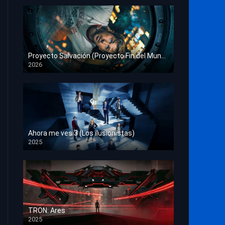
Proyecto Salvación (Proyecto Fin del Mundo)
2026
HD 1080p
Ahora me ves 3 (Los ilusionistas)
2025
HD 1080p
TRON: Ares
2025
HD 1080p