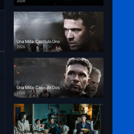
2026
TS Screener
Una Milla: Capítulo Uno
2026
HD 1080p
Una Milla: Capítulo Dos
2026
HD 1080p
Un buen chico