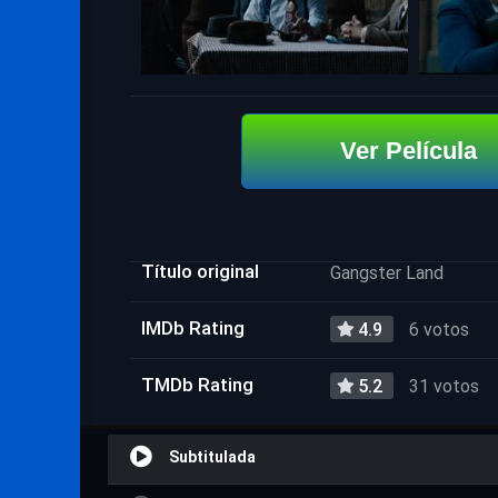
Ver Película
Título original
Gangster Land
IMDb Rating
4.9
6 votos
TMDb Rating
5.2
31 votos
Subtitulada