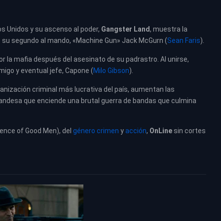
s Unidos y su ascenso al poder,
Gangster Land
, muestra la
 de su segundo al mando, «Machine Gun» Jack McGurn (
Sean Faris
).
por la mafia después del asesinato de su padrastro. Al unirse,
migo y eventual jefe, Capone (
Milo Gibson
).
ganización criminal más lucrativa del país, aumentan las
irlandesa que enciende una brutal guerra de bandas que culmina
ence of Good Men), del
género crimen
y
acción
,
OnLine
sin cortes