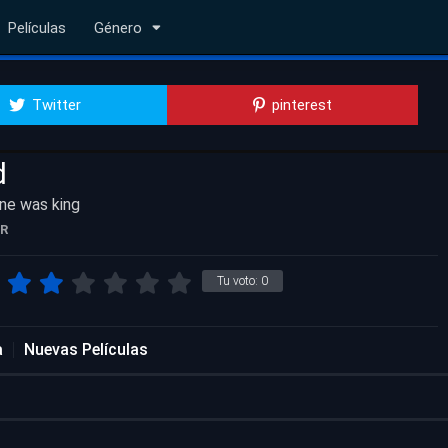
Películas
Género
Twitter
pinterest
d
ne was king
R
Tu voto:
0
a
Nuevas Películas