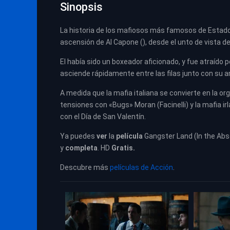
Sinopsis
La historia de los mafiosos más famosos de Estado
ascensión de Al Capone (), desde el unto de vista
El había sido un boxeador aficionado, y fue atraído 
asciende rápidamente entre las filas junto con su a
A medida que la mafia italiana se convierte en la or
tensiones con «Bugs» Moran (Facinelli) y la mafia 
con el Día de San Valentín.
Ya puedes
ver
la
película
Gangster Land (In the Abs
y
completa
. HD
Gratis.
Descubre más
películas de Acción
.