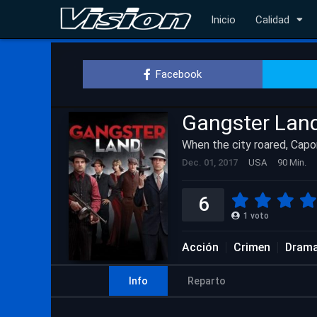
Inicio
Calidad
Facebook
Gangster Lan
When the city roared, Capo
Dec. 01, 2017
USA
90 Min.
6
1
voto
Acción
Crimen
Dram
Info
Reparto