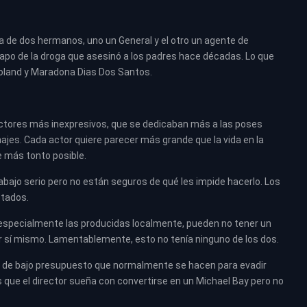
ria de dos hermanos, uno un General y el otro un agente de
capo de la droga que asesinó a los padres hace décadas. Lo que
s Roland y Maradona Dias Dos Santos.
actores más inexpresivos, que se dedicaban más a las poses
ajes. Cada actor quiere parecer más grande que la vida en la
e más tonto posible.
bajo serio pero no están seguros de qué les impide hacerlo. Los
etados.
 especialmente las producidas localmente, pueden no tener un
 sí mismo. Lamentablemente, esto no tenía ninguno de los dos.
es de bajo presupuesto que normalmente se hacen para evadir
 que el director sueña con convertirse en un Michael Bay pero no