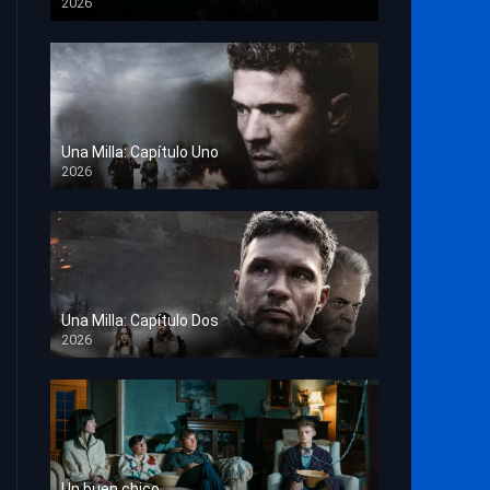
2026
TS Screener
Una Milla: Capítulo Uno
2026
HD 1080p
Una Milla: Capítulo Dos
2026
HD 1080p
Un buen chico