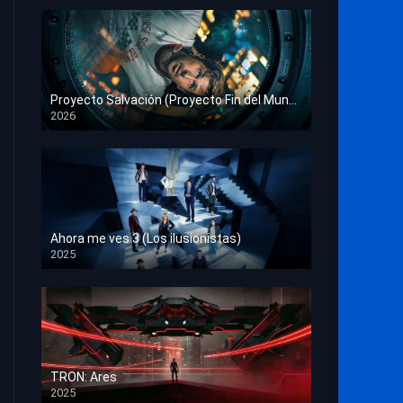
Proyecto Salvación (Proyecto Fin del Mundo)
2026
HD 1080p
Ahora me ves 3 (Los ilusionistas)
2025
HD 1080p
TRON: Ares
2025
HD 1080p