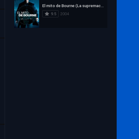
1972
1971
1970
El mito de Bourne (La supremacía Bourne)
1969
1968
1967
9.5
2004
1966
1965
1964
1963
1962
1961
1960
1959
1958
1957
1956
1955
1954
1953
1952
1951
1950
1949
1948
1947
1946
1945
1944
1943
1942
1941
1940
1939
1938
1937
1936
1935
1934