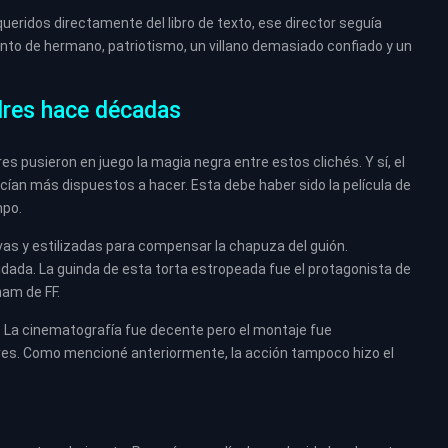
queridos directamente del libro de texto, ese director seguía
ento de hermano, patriotismo, un villano demasiado confiado y un
dres hace décadas
s pusieron en juego la magia negra entre estos clichés. Y sí, el
ecían más dispuestos a hacer. Esta debe haber sido la película de
mpo.
as y estilizadas para compensar la chapuza del guión.
ada. La guinda de esta torta estropeada fue el protagonista de
ham de FF.
. La cinematografía fue decente pero el montaje fue
res. Como mencioné anteriormente, la acción tampoco hizo el