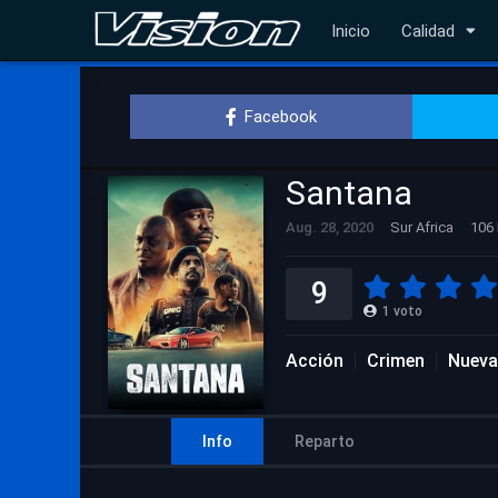
Inicio
Calidad
Facebook
Santana
Aug. 28, 2020
Sur Africa
106 
9
1
voto
Acción
Crimen
Nueva
Info
Reparto