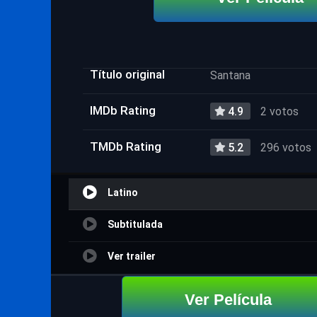
Título original
Santana
IMDb Rating
4.9
2 votos
TMDb Rating
5.2
296 votos
Latino
Subtitulada
Ver trailer
Ver Película