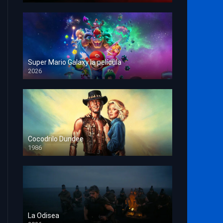
Super Mario Galaxy la película
2026
HD 1080p
Cocodrilo Dundee
1986
HD 1080p
La Odisea