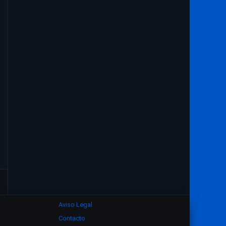
1933
1932
1931
1930
1929
1928
1927
1926
1925
1924
1923
1922
1921
1916
1915
Aviso Legal
Contacto