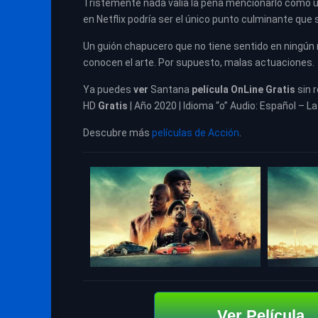
Tristemente nada valía la pena mencionarlo como un
en Netflix podría ser el único punto culminante que 
Un guión chapucero que no tiene sentido en ningún 
conocen el arte. Por supuesto, malas actuaciones.
Ya puedes
ver
Santana
película
OnLine Gratis
sin 
HD
Gratis
| Año 2020 | Idioma “o” Audio: Español – La
Descubre más
películas de Acción
.
Ver Película