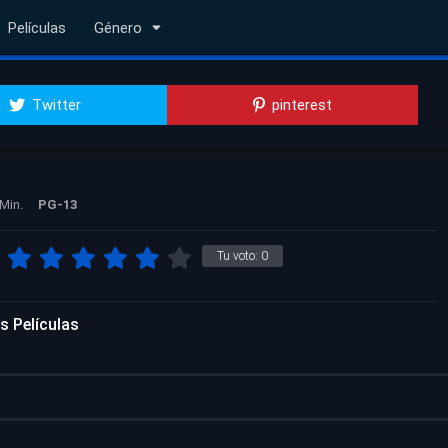
Películas
Género
Twitter
pinterest
Min.
PG-13
Tu voto:
0
s Películas