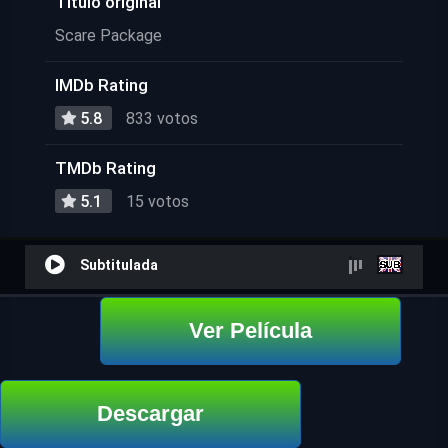
Título original
Scare Package
IMDb Rating
5.8
833 votos
TMDb Rating
5.1
15 votos
Subtitulada
Ver Película
Descargar