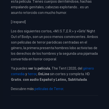
esta película. Tienes cuerpos derritiéndose, hachas
empalando genitales, cabezas explotando… es un
asunto retorcido con mucho humor.
[/expand]
Los dos siguientes cortos, «M.I.S.T.,E.R.» y «Girls’ Night
Out of Body», son un poco menos convincentes. Ambos
son películas de terror paródicas centradas en el
género, la primera presenta hombres lobo activistas de
los derechos de los hombres y la segunda una pijamada
convertida en horror corporal.
Ya puedes
ver
la
película
, The Tent | 2020, del
género
comedia
y
terror
,
OnLine
sin cortes y completa. HD
Gratis. con audio Español y Latino, Subtitulada
.
Descubre más
películas de Terror
.