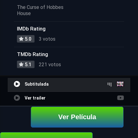
The Curse of Hobbes
House
IMDb Rating
5.0
3 votos
TMDb Rating
5.1
221 votos
Subtitulada
Ver trailer
Ver Película