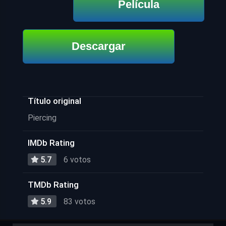
Película
Descargar
Título original
Piercing
IMDb Rating
5.7
6 votos
TMDb Rating
5.9
83 votos