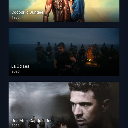
Cocodrilo Dundee
1986
HD 1080p
La Odisea
2026
TS Screener
Una Milla: Capítulo Uno
2026