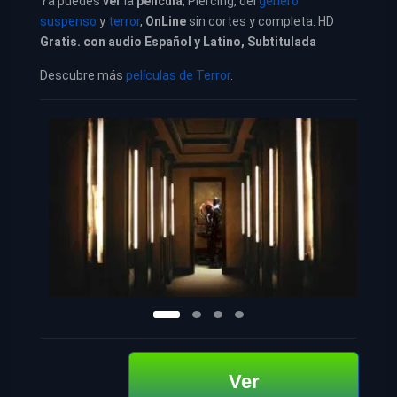
Ya puedes
ver
la
película
, Piercing, del
género
suspenso
y
terror
,
OnLine
sin cortes y completa. HD
Gratis. con audio Español y Latino, Subtitulada
Descubre más
películas de Terror
.
Ver