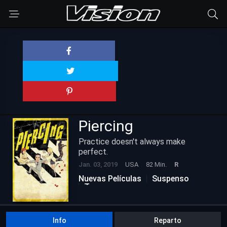
Piercing
Practice doesn't always make
perfect.
Jan. 03, 2019
USA
82 Min.
R
Nuevas Películas
Suspenso
Terror
Info
Reparto