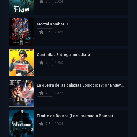
9.7
2024
Mortal Kombat II
9.6
2026
Cantinflas Entrega Inmediata
9.5
1963
La guerra de las galaxias Episodio IV: Una nueva esperanza
9.5
1977
El mito de Bourne (La supremacía Bourne)
9.5
2004