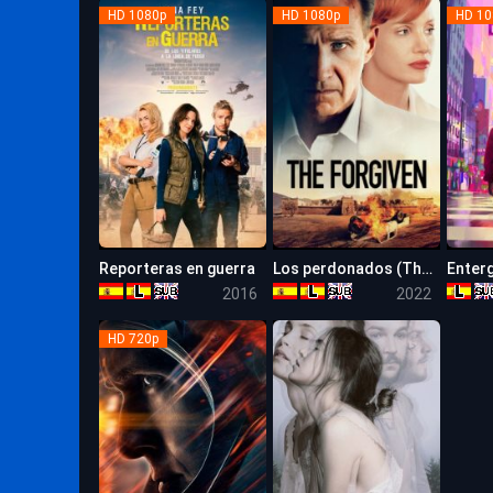
HD 1080p
HD 1080p
HD 10
Reporteras en guerra
Los perdonados (The Forgiven)
Enterg
6.6
6.1
2016
2022
HD 720p