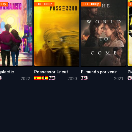
80p
HD 1080p
HD 1080p
H
alactic
Possessor Uncut
El mundo por venir
Pi
6.8
6.1
6.5
2022
2020
2021