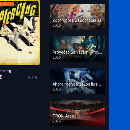
Crimen
D 720p
Deporte
Zootrópolis 2 (Zootopia 2)
2025
Documental
HD 1080p
Drama
Estrénos en Cine
Proyecto Salvación (Proyecto Fin del Mundo)
2026
HD 1080p
Familia
ercing
Familiar
5.7
2019
Fantasía
Ahora me ves 3 (Los ilusionistas)
2025
HD 1080p
Guerra
Historia
TRON: Ares
Misterio
2025
HD 1080p
Música