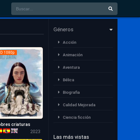
Géneros
Acción
D 1080p
Animación
Aventura
Bélica
Biografia
Calidad Mejorada
Ciencia ficción
bres criaturas
8.3
Comedia
2023
Las más vistas