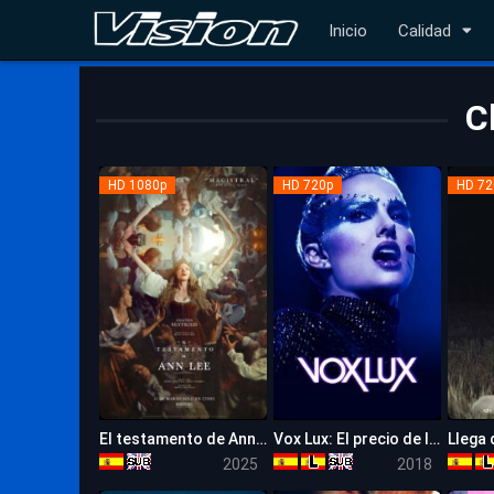
Inicio
Calidad
C
HD 1080p
HD 720p
HD 72
El testamento de Ann Lee
Vox Lux: El precio de la fama
6.6
6.2
2025
2018