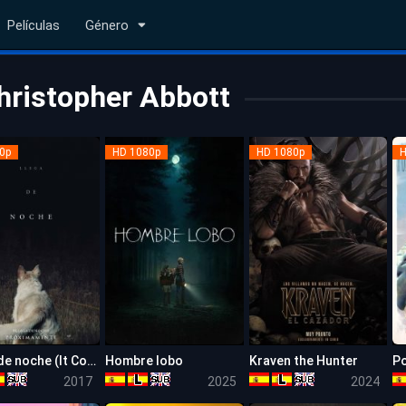
Películas
Género
hristopher Abbott
0p
HD 1080p
HD 1080p
H
Llega de noche (It Comes at Night)
Hombre lobo
Kraven the Hunter
Po
6.9
5.8
5.4
2017
2025
2024