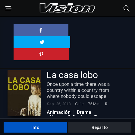
La casa lobo
Once upon a time there was a
country within a country from
where nobody could escape.
Sep. 26, 2018
Chile
75 Min.
R
Animación
Drama
Nuevas Películas
Terror
Info
Reparto