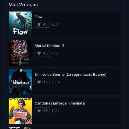
Más Votadas
Flow
9.7
2024
Mortal Kombat II
9.6
2026
El mito de Bourne (La supremacía Bourne)
9.5
2004
Cantinflas Entrega Inmediata
9.5
1963