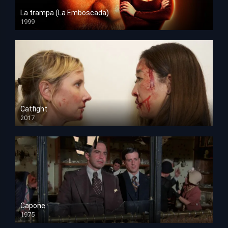
La trampa (La Emboscada)
1999
HD 1080p
Catfight
2017
HD 720p
Capone
1975
HD 1080p