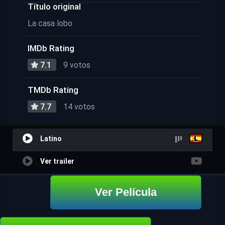
Título original
La casa lobo
IMDb Rating
7.1
9 votos
TMDb Rating
7.7
14 votos
Latino
Ver trailer
Ver Película