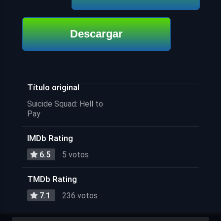
Descargar
Título original
Suicide Squad: Hell to
Pay
IMDb Rating
6.5
5 votos
TMDb Rating
7.1
236 votos