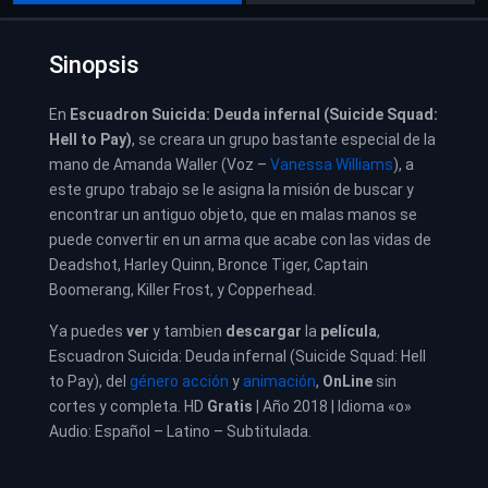
Sinopsis
En
Escuadron Suicida: Deuda infernal (Suicide Squad:
Hell to Pay)
, s
e creara un grupo bastante especial de la
mano de Amanda Waller (Voz –
Vanessa Williams
), a
este grupo trabajo se le asigna la misión de buscar y
encontrar un antiguo objeto, que en malas manos se
puede convertir en un arma que acabe con las vidas de
Deadshot, Harley Quinn, Bronce Tiger, Captain
Boomerang, Killer Frost, y Copperhead.
Ya puedes
ver
y tambien
descargar
la
película
,
Escuadron Suicida: Deuda infernal (Suicide Squad: Hell
to Pay), del
género acción
y
animación
,
OnLine
sin
cortes y completa. HD
Gratis
| Año 2018 | Idioma «o»
Audio: Español – Latino – Subtitulada.