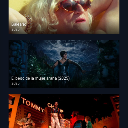
Balearic
2025
HD 1080p
El beso de la mujer araña (2025)
2025
HD 1080p