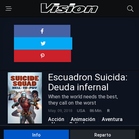
Escuadron Suicida:
Deuda infernal
When the world needs the best,
they call on the worst
May. 09, 2018
USA
86 Min.
R
Acción
Animación
Aventura
Nuevas Películas
Info
Reparto