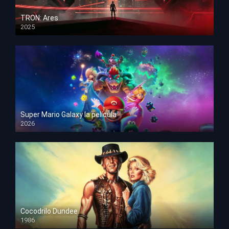
TRON: Ares
2025
HD 1080p
Super Mario Galaxy la película
2026
HD 1080p
Cocodrilo Dundee
1986
HD 1080p