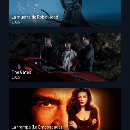
La muerte de Robin Hood
2026
HD 1080p
The Gates
2026
HD 1080p
La trampa (La Emboscada)