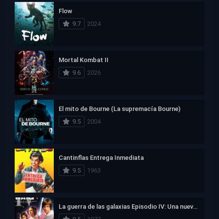
Flow
9.7
2024
Mortal Kombat II
9.6
2026
El mito de Bourne (La supremacía Bourne)
9.5
2004
Cantinflas Entrega Inmediata
9.5
1963
La guerra de las galaxias Episodio IV: Una nueva esperanza