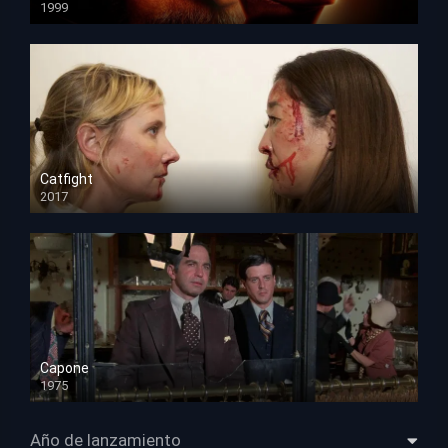
1999
HD 1080p
Catfight
2017
HD 720p
Capone
1975
HD 1080p
Año de lanzamiento