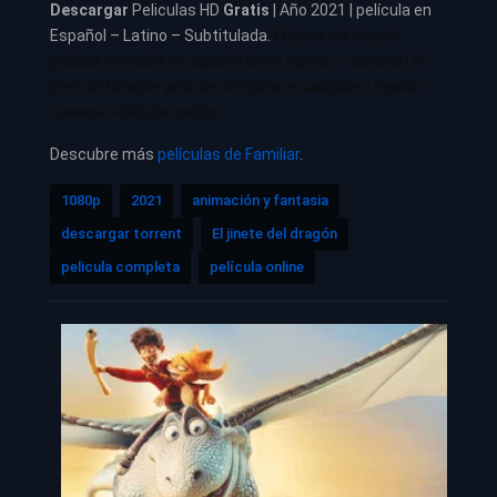
Descargar
Peliculas HD
Gratis
| Año 2021 | película en
Español – Latino – Subtitulada.
El jinete del dragón
pelicula completa en español latino repelis – cuevana
|
El
jinete del dragón pelicula completa en castellano repelis –
cuevana. Películas netflix
Descubre más
películas de Familiar
.
1080p
2021
animación y fantasia
descargar torrent
El jinete del dragón
pelicula completa
película online