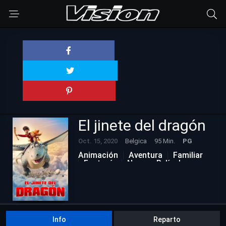
El jinete del dragón
Oct. 15, 2020
Belgica
95 Min.
PG
Animación
Aventura
Familiar
Fantasía
Nuevas Películas
Info
Reparto