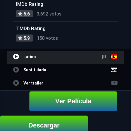
IMDb Rating
5.6
3,692 votos
TMDb Rating
5.9
158 votos
Latino
Subtitulada
Ver trailer
Ver Película
Descargar