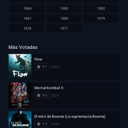
1984
1983
1982
1981
1980
1979
1978
1977
Más Votadas
Flow
9.7
2024
Mortal Kombat II
9.6
2026
El mito de Bourne (La supremacía Bourne)
9.5
2004