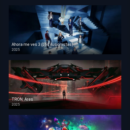
Ahora me ves 3 (Los ilusionistas)
2025
HD 1080p
TRON: Ares
2025
HD 1080p