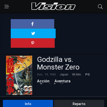
Godzilla vs.
Monster Zero
Dec. 19, 1965
Japan
96 Min.
PG
Acción
Aventura
Ciencia ficción
Películas Actualizadas
Romance
Info
Reparto