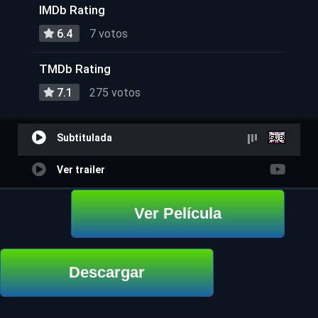
IMDb Rating
6.4
7 votos
TMDb Rating
7.1
275 votos
Subtitulada
Ver trailer
Ver Película
Descargar