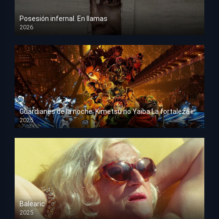
Posesión infernal. En llamas
2026
HD 1080p
Guardianes de la noche: Kimetsu no Yaiba La fortaleza infinita
2025
HD 1080p
Balearic
2025
HD 1080p