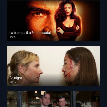
La trampa (La Emboscada)
1999
HD 1080p
Catfight
2017
HD 720p