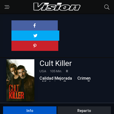
Cult Killer
USA
105 Min.
R
Calidad Mejorada
Crimen
Misterio
Suspenso
Terror
Info
Reparto