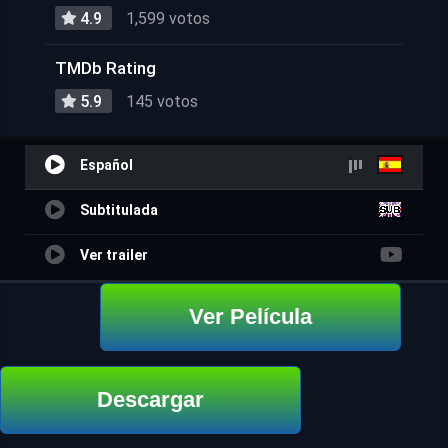
4.9
1,599 votos
TMDb Rating
5.9
145 votos
Español
Subtitulada
Ver trailer
Ver Película
Descargar