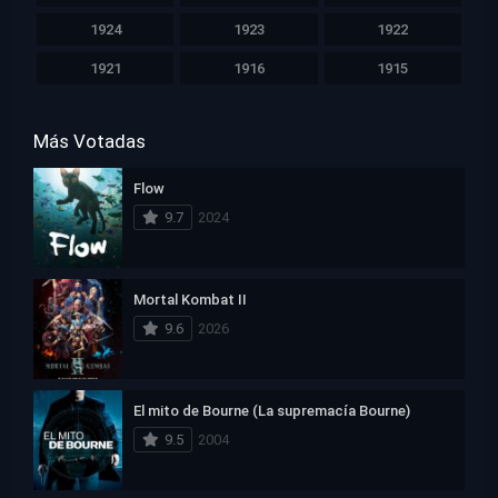
1924
1923
1922
1921
1916
1915
Más Votadas
Flow
9.7
2024
Mortal Kombat II
9.6
2026
El mito de Bourne (La supremacía Bourne)
9.5
2004