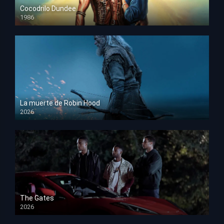
Cocodrilo Dundee
1986
HD 1080p
La muerte de Robin Hood
2026
HD 1080p
The Gates
2026
HD 1080p