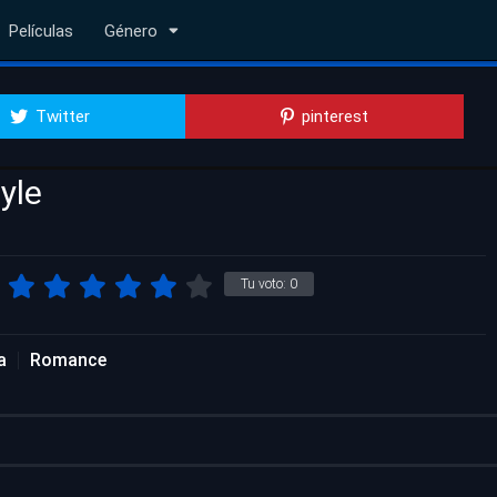
Películas
Género
Twitter
pinterest
yle
Tu voto:
0
a
Romance