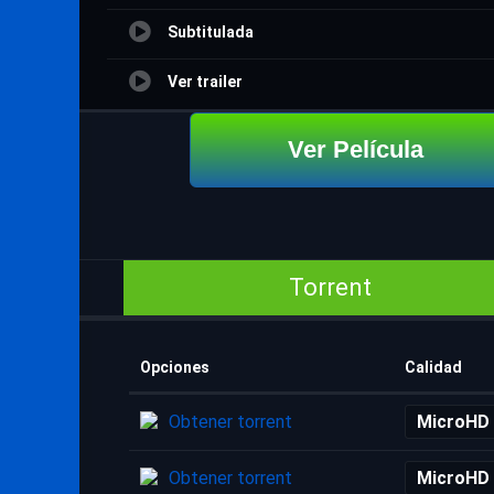
Subtitulada
Ver trailer
Ver Película
Torrent
Opciones
Calidad
Obtener torrent
MicroHD
Obtener torrent
MicroHD