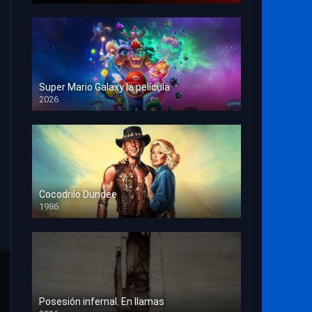
Super Mario Galaxy la película
2026
HD 1080p
Cocodrilo Dundee
1986
HD 1080p
Posesión infernal. En llamas