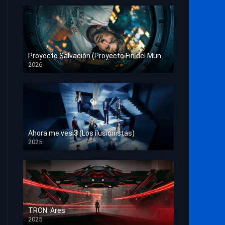
Proyecto Salvación (Proyecto Fin del Mundo)
2026
HD 1080p
Ahora me ves 3 (Los ilusionistas)
2025
HD 1080p
TRON: Ares
2025
HD 1080p