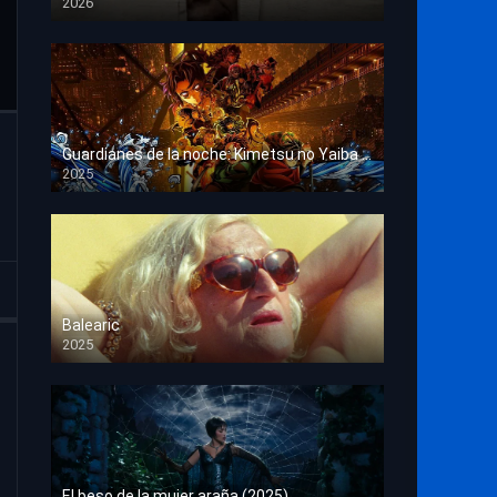
2026
HD 1080p
Guardianes de la noche: Kimetsu no Yaiba La fortaleza infinita
2025
HD 1080p
Balearic
2025
HD 1080p
El beso de la mujer araña (2025)