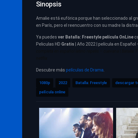
Sinopsis
Amalie está eufórica porque han seleccionado al gr
en París, pero el reencuentro con su madre la distra
Ya puedes
ver
Batalla: Freestyle película
OnLine
c
Peliculas HD
Gratis
| Año 2022 | película en Español 
completa en español latino repelis – cuevana
|
Batalla: 
netflix
Descubre más
películas de Drama
.
1080p
2022
Batalla: Freestyle
descargar t
película online