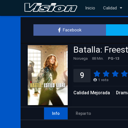
Inicio
Calidad
Facebook
Batalla: Freest
Noruega
88 Min.
PG-13
9
1
voto
Calidad Mejorada
Dram
Info
Reparto