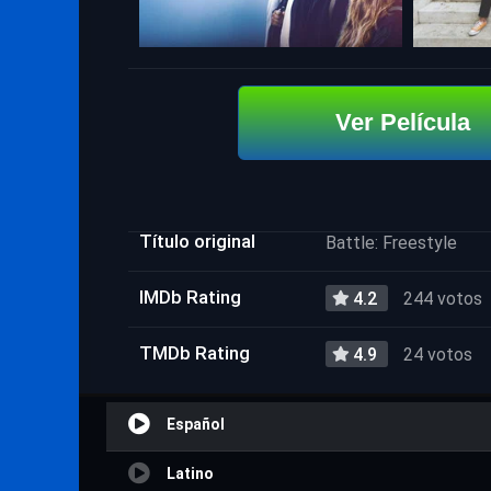
Ver Película
Título original
Battle: Freestyle
IMDb Rating
4.2
244 votos
TMDb Rating
4.9
24 votos
Español
Latino