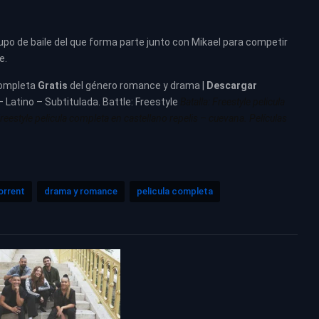
upo de baile del que forma parte junto con Mikael para competir
e.
ompleta
Gratis
del género romance y drama |
Descargar
– Latino – Subtitulada. Battle: Freestyle
Batalla: Freestyle pelicula
Freestyle pelicula completa en castellano repelis – cuevana. Películas
orrent
drama y romance
pelicula completa