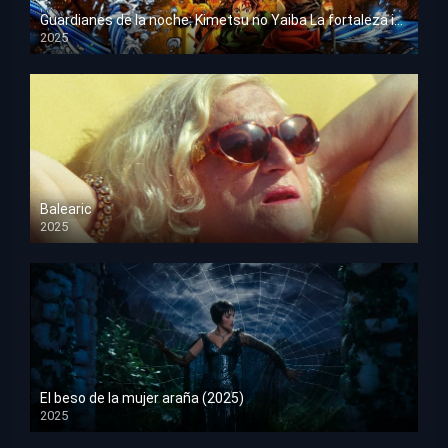
Guardianes de la noche: Kimetsu no Yaiba La fortaleza infinita
2025
HD 1080p
Balearic
2025
HD 1080p
El beso de la mujer araña (2025)
2025
HD 1080p