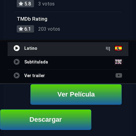
5.8
3 votos
TMDb Rating
6.1
203 votos
Latino
Subtitulada
Ver trailer
Ver Película
Descargar