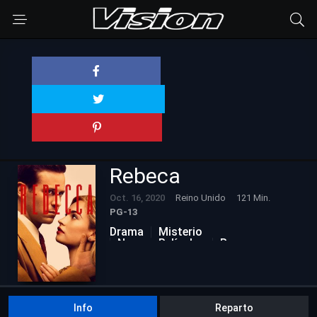
Rebeca
Oct. 16, 2020
Reino Unido
121 Min.
PG-13
Drama
Misterio
Nuevas Películas
Romance
Info
Reparto