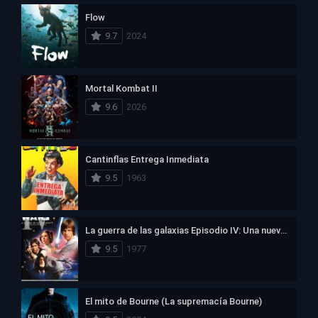
Flow
9.7
2024
Mortal Kombat II
9.6
2026
Cantinflas Entrega Inmediata
9.5
1963
La guerra de las galaxias Episodio IV: Una nueva esperanza
9.5
1977
El mito de Bourne (La supremacía Bourne)