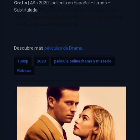
Gratis
| Año 2020 | película en Español – Latino –
Subtitulada.
Rebeca pelicula completa en español latino
repelis – cuevana
|
Rebeca pelicula completa en castellano
repelis – cuevana. Películas netflix
Descubre más
películas de Drama
.
1080p
2020
pelicula onlinedrama y misterio
Rebeca