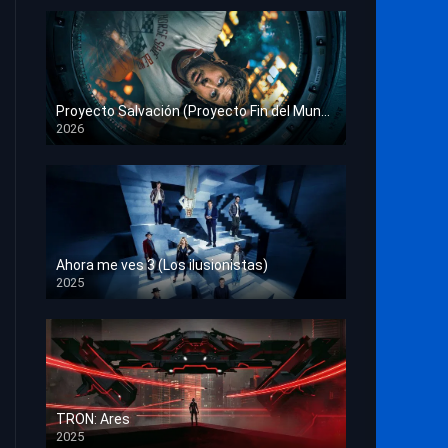
Proyecto Salvación (Proyecto Fin del Mundo)
2026
HD 1080p
Ahora me ves 3 (Los ilusionistas)
2025
HD 1080p
TRON: Ares
2025
HD 1080p