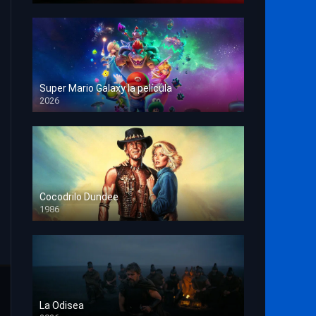
Super Mario Galaxy la película
2026
HD 1080p
Cocodrilo Dundee
1986
HD 1080p
La Odisea