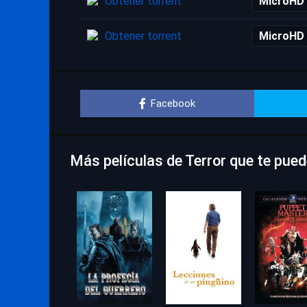
Obtener torrent
MicroHD
Obtener torrent
MicroHD
Facebook
Más películas de Terror que te pue