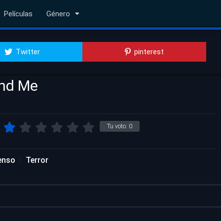
Películas
Género
Twitter
pinterest
ind Me
Tu voto:
0
enso
Terror