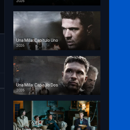
2026
TS Screener
Una Milla: Capítulo Uno
2026
HD 1080p
Una Milla: Capítulo Dos
2026
HD 1080p
Un buen chico