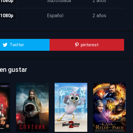
 1080p
Subtitulada
2 años
 1080p
Español
2 años
Twitter
pinterest
den gustar