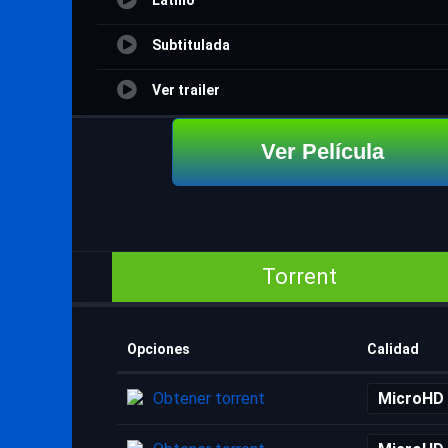
Latino
Subtitulada
Ver trailer
Ver Película
Torrent
Opciones
Calidad
Obtener torrent
MicroHD