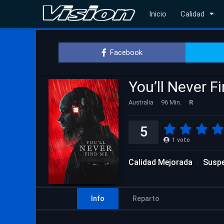
Inicio
Calidad
Facebook
You’ll Never F
Australia
96 Min.
R
5
1
voto
Calidad Mejorada
Susp
Info
Reparto