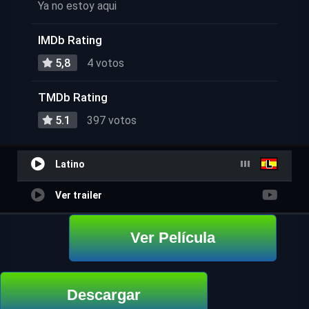
Ya no estoy aqui
IMDb Rating
5,8
4 votos
TMDb Rating
5.1
397 votos
Latino
Ver trailer
Ver Película
Descargar