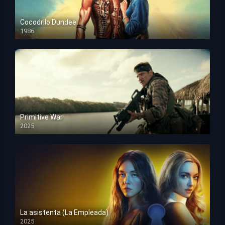
Cocodrilo Dundee
1986
HD 1080p
Primitive War
2025
HD 1080p
La asistenta (La Empleada)
2025