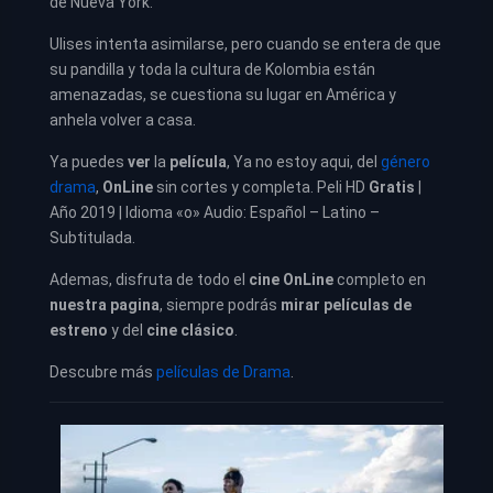
de Nueva York.
Ulises intenta asimilarse, pero cuando se entera de que
su pandilla y toda la cultura de Kolombia están
amenazadas, se cuestiona su lugar en América y
anhela volver a casa.
Ya puedes
ver
la
película
,
Ya no estoy aqui, del
género
drama
,
OnLine
sin cortes y completa. Peli HD
Gratis
|
Año 2019 | Idioma «o» Audio: Español – Latino –
Subtitulada.
Ademas, disfruta de todo el
cine OnLine
completo en
nuestra pagina
, siempre podrás
mirar películas de
estreno
y del
cine clásico
.
Descubre más
películas de Drama
.