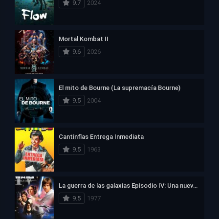
9.7
2024
Mortal Kombat II
9.6
2026
El mito de Bourne (La supremacía Bourne)
9.5
2004
Cantinflas Entrega Inmediata
9.5
1963
La guerra de las galaxias Episodio IV: Una nueva esperanza
9.5
1977