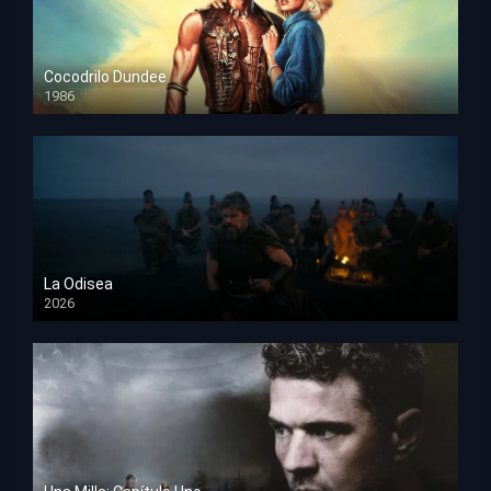
Cocodrilo Dundee
1986
HD 1080p
La Odisea
2026
TS Screener