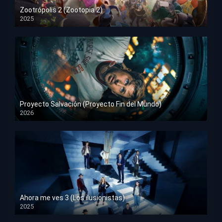
Zootrópolis 2 (Zootopia 2)
2025
HD 1080p
Proyecto Salvación (Proyecto Fin del Mundo)
2026
HD 1080p
Ahora me ves 3 (Los ilusionistas)
2025
HD 1080p