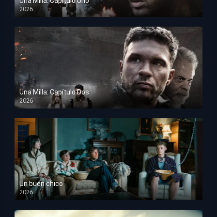
Una Milla: Capítulo Uno
2026
HD 1080p
Una Milla: Capítulo Dos
2026
HD 1080p
Un buen chico
2026
HD 1080p