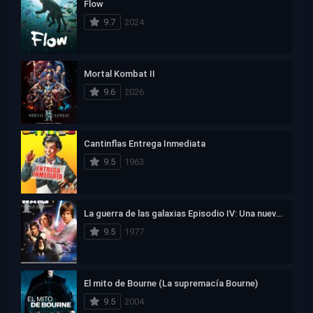
Flow
9.7
2024
Mortal Kombat II
9.6
2026
Cantinflas Entrega Inmediata
9.5
1963
La guerra de las galaxias Episodio IV: Una nueva esperanza
9.5
1977
El mito de Bourne (La supremacía Bourne)
9.5
2004