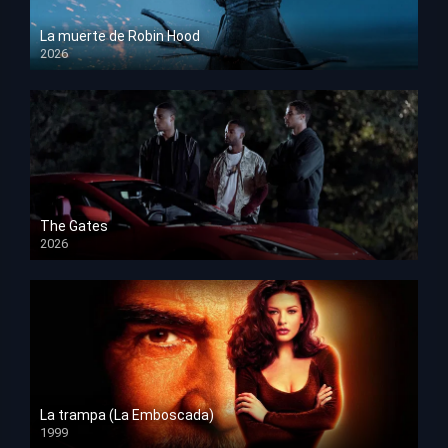
La muerte de Robin Hood
2026
HD 1080p
The Gates
2026
HD 1080p
La trampa (La Emboscada)
1999
HD 1080p