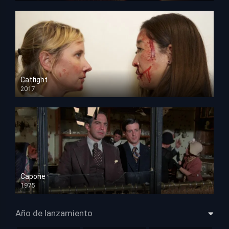
Catfight
2017
HD 720p
Capone
1975
HD 1080p
Año de lanzamiento