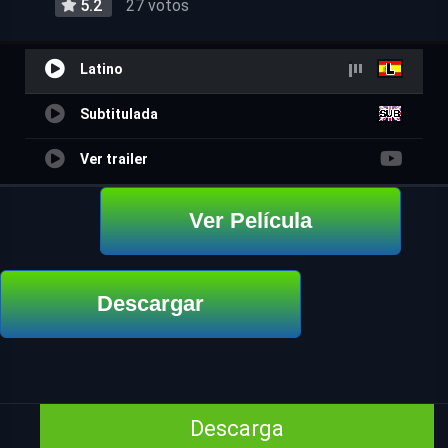
5.2
27 votos
Latino
Subtitulada
Ver trailer
Ver Película
Descargar
Descarga