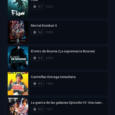
9.7
2024
Mortal Kombat II
9.6
2026
El mito de Bourne (La supremacía Bourne)
9.5
2004
Cantinflas Entrega Inmediata
9.5
1963
La guerra de las galaxias Episodio IV: Una nueva esperanza
9.5
1977