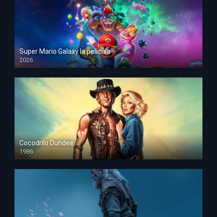
Super Mario Galaxy la película
2026
HD 1080p
Cocodrilo Dundee
1986
HD 1080p