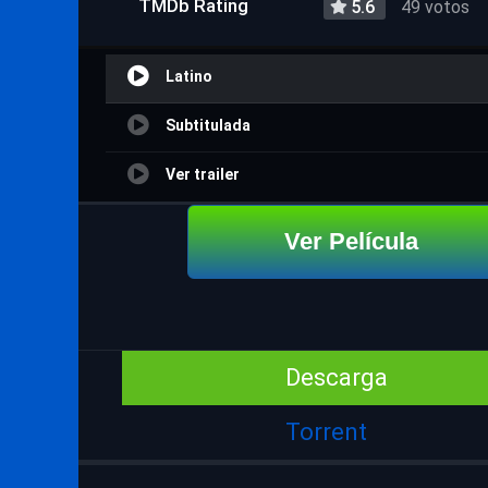
TMDb Rating
5.6
49 votos
Latino
Subtitulada
Ver trailer
Ver Película
Descarga
Torrent