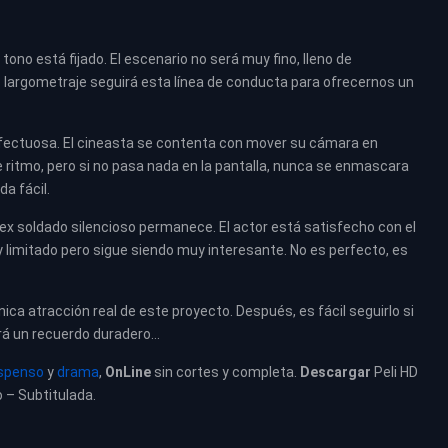
ono está fijado. El escenario no será muy fino, lleno de
ste largometraje seguirá esta línea de conducta para ofrecernos un
e defectuosa. El cineasta se contenta con mover su cámara en
e ritmo, pero si no pasa nada en la pantalla, nunca se enmascara
da fácil.
 soldado silencioso permanece. El actor está satisfecho con el
limitado pero sigue siendo muy interesante. No es perfecto, es
a atracción real de este proyecto. Después, es fácil seguirlo si
ará un recuerdo duradero…
spenso
y
drama
,
OnLine
sin cortes y completa.
Descargar
Peli HD
o – Subtitulada.