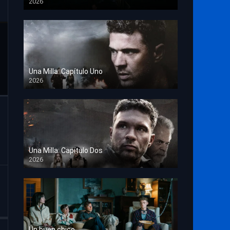
2026
TS Screener
Una Milla: Capítulo Uno
2026
HD 1080p
Una Milla: Capítulo Dos
2026
HD 1080p
Un buen chico