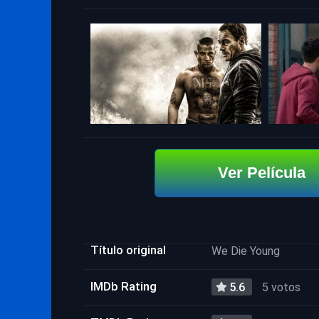
Ver Película
Título original
We Die Young
IMDb Rating
5.6
5 votos