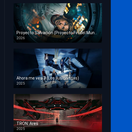
Proyecto Salvación (Proyecto Fin del Mundo)
2026
HD 1080p
Ahora me ves 3 (Los ilusionistas)
2025
HD 1080p
TRON: Ares
2025
HD 1080p