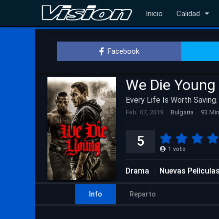
Inicio
Calidad
Facebook
We Die Young
Every Life Is Worth Saving.
Feb. 07, 2019
Bulgaria
93 Min
5
1
voto
Drama
Nuevas Película
Info
Reparto