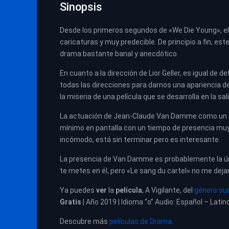
Sinopsis
Desde los primeros segundos de «We Die Young», el t
caricaturas y muy predecible. De principio a fin, e
drama bastante banal y anecdótico.
En cuanto a la dirección de Lior Geller, es igual d
todas las direcciones para darnos una apariencia d
la miseria de una película que se desarrolla en la sali
La actuación de Jean-Claude Van Damme como un ex
mínimo en pantalla con un tiempo de presencia muy 
incómodo, está sin terminar pero es interesante.
La presencia de Van Damme es probablemente la únic
te metes en él, pero «Le sang du cartel» no me dej
Ya puedes
ver
la
película
,
A Vigilante, del
género su
Gratis
| Año 2019 | Idioma “o” Audio: Español – Latin
Descubre más
películas de Drama
.