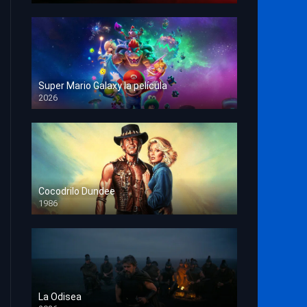
Super Mario Galaxy la película
2026
HD 1080p
Cocodrilo Dundee
1986
HD 1080p
La Odisea