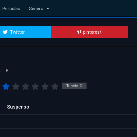
Películas
Género
Twitter
pinterest
.
R
Tu voto:
0
s
Suspenso