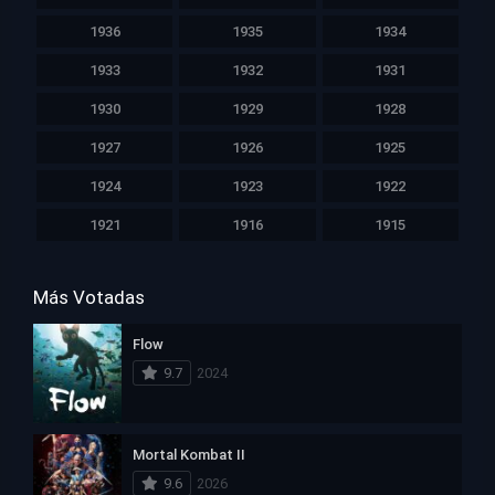
1936
1935
1934
1933
1932
1931
1930
1929
1928
1927
1926
1925
1924
1923
1922
1921
1916
1915
Más Votadas
Flow
9.7
2024
Mortal Kombat II
9.6
2026