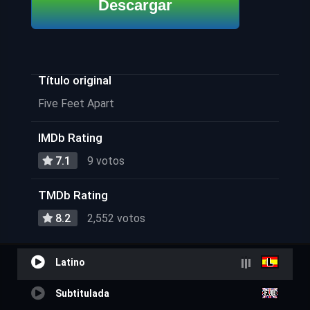
Descargar
Título original
Five Feet Apart
IMDb Rating
7.1
9 votos
TMDb Rating
8.2
2,552 votos
Latino
Subtitulada