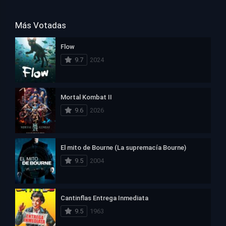
Más Votadas
Flow
9.7
2024
Mortal Kombat II
9.6
2026
El mito de Bourne (La supremacía Bourne)
9.5
2004
Cantinflas Entrega Inmediata
9.5
1963