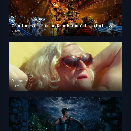
Guardianes de la noche: Kimetsu no Yaiba La fortaleza infinita
2025
HD 1080p
Balearic
2025
HD 1080p