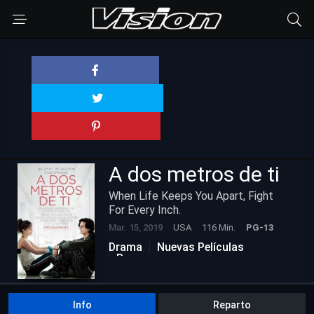
A dos metros de ti
When Life Keeps You Apart, Fight
For Every Inch.
Mar. 15, 2019
USA
116 Min.
PG-13
Drama
Nuevas Películas
Romance
Info
Reparto