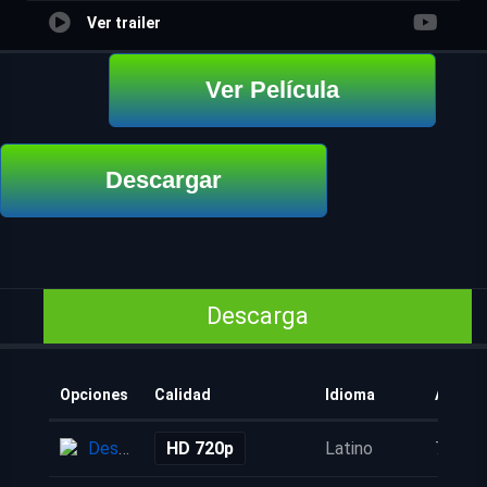
Ver trailer
Ver Película
Descargar
Descarga
Opciones
Calidad
Idioma
Añadid
Descarga
HD 720p
Latino
7 años