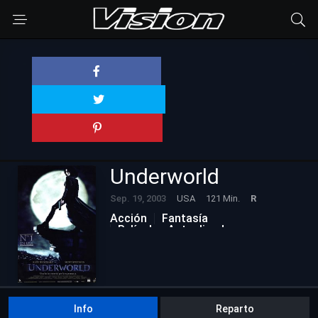
Underworld
Sep. 19, 2003
USA
121 Min.
R
Acción
Fantasía
Películas Actualizadas
Suspense
Info
Reparto