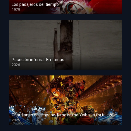
Los pasajeros del tiempo
1979
HD 1080p
Posesión infernal. En llamas
2026
HD 1080p
Guardianes de la noche: Kimetsu no Yaiba La fortaleza infinita
2025
HD 1080p