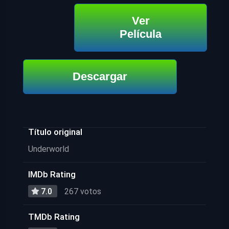
Ver
Película
Descargar
Título original
Underworld
IMDb Rating
7.0
267 votos
TMDb Rating