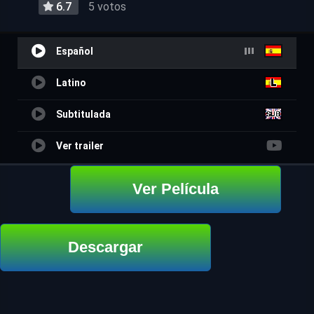
6.7
5 votos
Español
Latino
Subtitulada
Ver trailer
Ver Película
Descargar