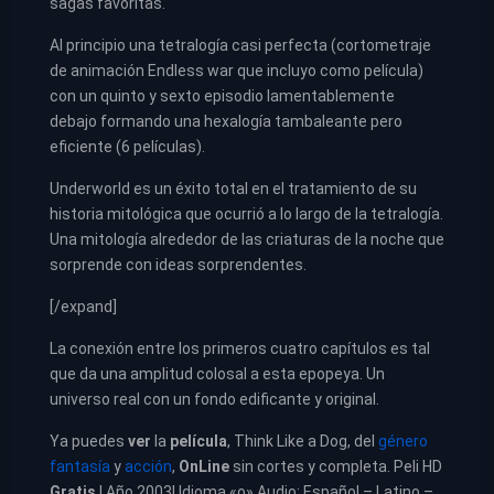
sagas favoritas.
Al principio una tetralogía casi perfecta (cortometraje
de animación Endless war que incluyo como película)
con un quinto y sexto episodio lamentablemente
debajo formando una hexalogía tambaleante pero
eficiente (6 películas).
Underworld es un éxito total en el tratamiento de su
historia mitológica que ocurrió a lo largo de la tetralogía.
Una mitología alrededor de las criaturas de la noche que
sorprende con ideas sorprendentes.
[/expand]
La conexión entre los primeros cuatro capítulos es tal
que da una amplitud colosal a esta epopeya. Un
universo real con un fondo edificante y original.
Ya puedes
ver
la
película
,
Think Like a Dog, del
género
fantasía
y
acción
,
OnLine
sin cortes y completa. Peli HD
Gratis
| Año 2003| Idioma «o» Audio: Español – Latino –