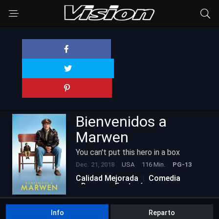
Bienvenidos a
Marwen
You can't put this hero in a box
Dec. 21, 2018
USA
116 Min.
PG-13
Calidad Mejorada
Comedia
Drama
Fantasía
Info
Reparto