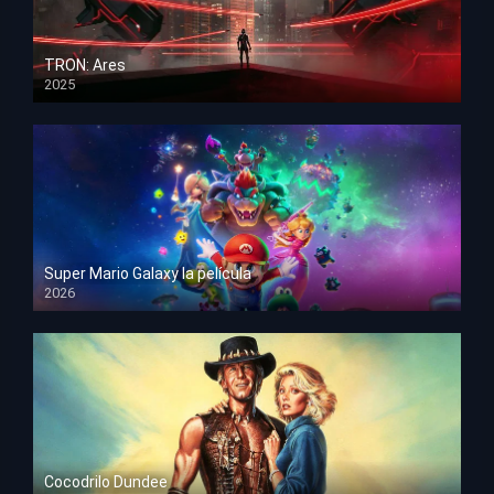
TRON: Ares
2025
HD 1080p
Super Mario Galaxy la película
2026
HD 1080p
Cocodrilo Dundee