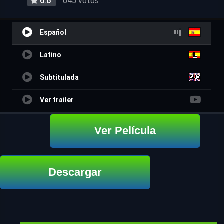
6.6
645 votos
Español
Latino
Subtitulada
Ver trailer
Ver Película
Descargar