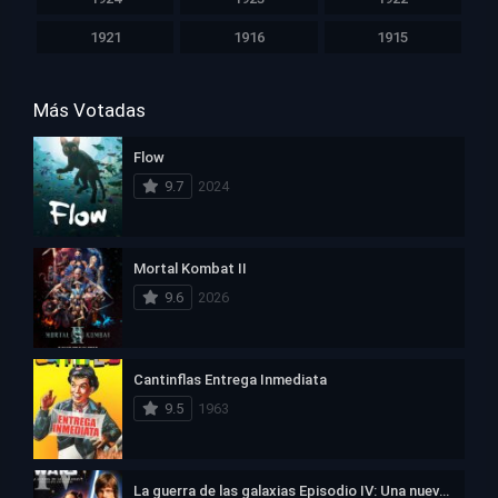
1921
1916
1915
Más Votadas
Flow
9.7
2024
Mortal Kombat II
9.6
2026
Cantinflas Entrega Inmediata
9.5
1963
La guerra de las galaxias Episodio IV: Una nueva esperanza