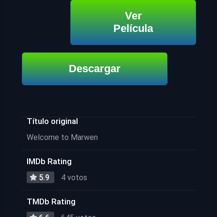
Ver
Película
Descargar
Título original
Welcome to Marwen
IMDb Rating
5.9
4 votos
TMDb Rating