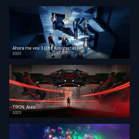
Ahora me ves 3 (Los ilusionistas)
2025
HD 1080p
TRON: Ares
2025
HD 1080p