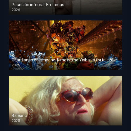
Posesión infernal. En llamas
2026
HD 1080p
Guardianes de la noche: Kimetsu no Yaiba La fortaleza infinita
2025
HD 1080p
Balearic
2025
HD 1080p