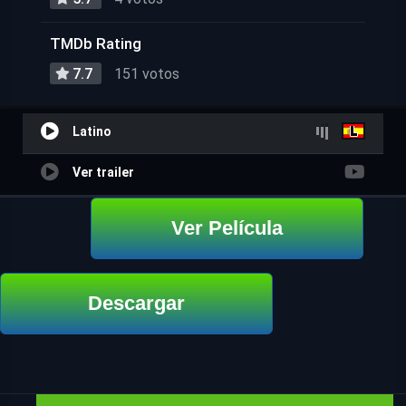
TMDb Rating
7.7
151 votos
Latino
Ver trailer
Ver Película
Descargar