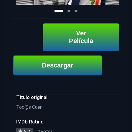
Ver
Película
Descargar
Título original
Tod@s Caen
IMDb Rating
5.7
4 votos