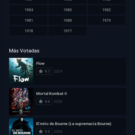
1984
1983
1982
1981
1980
1979
1978
1977
Más Votadas
Flow
9.7
2024
Mortal Kombat II
9.6
2026
El mito de Bourne (La supremacía Bourne)
9.5
2004