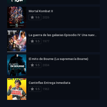
Mortal Kombat II
9.6
2026
La guerra de las galaxias Episodio IV: Una nueva esperanza
9.5
1977
El mito de Bourne (La supremacía Bourne)
9.5
2004
Cantinflas Entrega Inmediata
9.5
1963