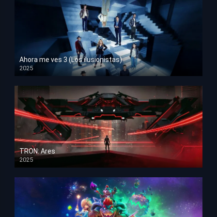
Ahora me ves 3 (Los ilusionistas)
2025
HD 1080p
TRON: Ares
2025
HD 1080p