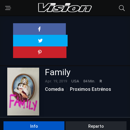
Family
Apr. 19, 2019
USA
84 Min.
R
Comedia
Proximos Estrénos
Info
Reparto