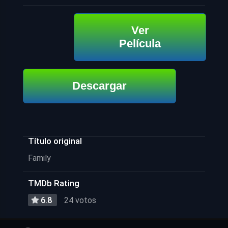
Ver
Película
Descargar
Título original
Family
TMDb Rating
6.8
24 votos