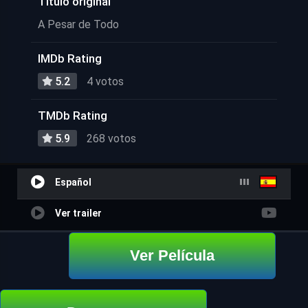
Título original
A Pesar de Todo
IMDb Rating
5.2
4 votos
TMDb Rating
5.9
268 votos
Español
Ver trailer
Ver Película