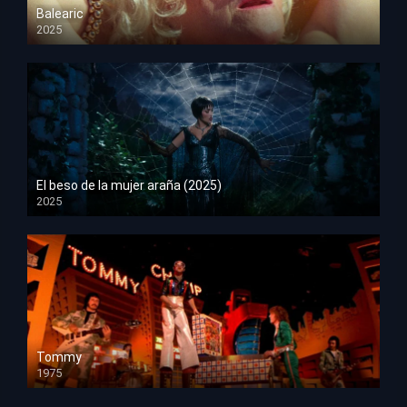
Balearic
2025
HD 1080p
El beso de la mujer araña (2025)
2025
HD 1080p
Tommy
1975
HD 1080p