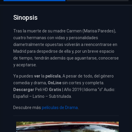
Sinopsis
Tras la muerte de su madre Carmen (Marisa Paredes),
cuatro hermanas con vidas y personalidades
diametralmente opuestas volverán a reencontrarse en
Madrid para despedirse de ella y, por un breve espacio
de tiempo, tendrán además que aguantarse, conocerse
y aceptarse.
Ya puedes
ver
la
película
,
A pesar de todo, del género
comedia y drama,
OnLine
sin cortes y completa.
Descargar
Peli HD
Gratis
| Año 2019 | Idioma “o” Audio:
Español – Latino – Subtitulada.
Descubre más
películas de Drama
.