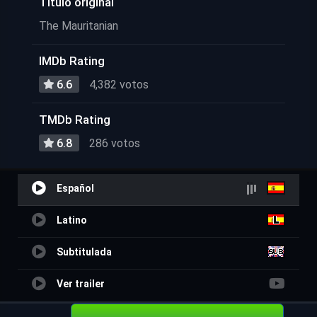
Título original
The Mauritanian
IMDb Rating
6.6
4,382 votos
TMDb Rating
6.8
286 votos
Español
Latino
Subtitulada
Ver trailer