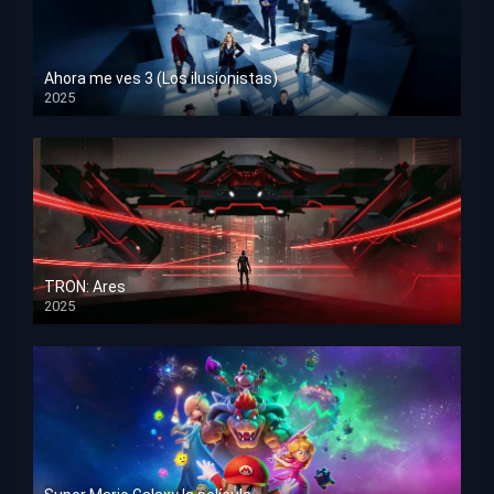
Ahora me ves 3 (Los ilusionistas)
2025
HD 1080p
TRON: Ares
2025
HD 1080p