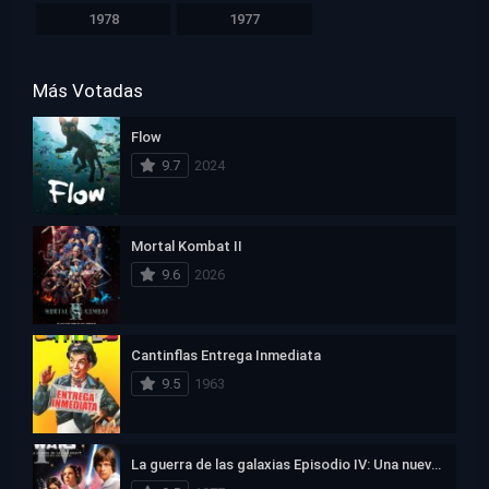
1978
1977
Más Votadas
Flow
9.7
2024
Mortal Kombat II
9.6
2026
Cantinflas Entrega Inmediata
9.5
1963
La guerra de las galaxias Episodio IV: Una nueva esperanza