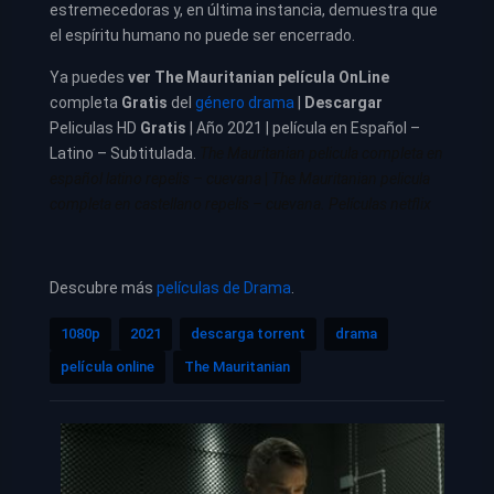
estremecedoras y, en última instancia, demuestra que
el espíritu humano no puede ser encerrado.
Ya puedes
ver
The Mauritanian película
OnLine
completa
Gratis
del
género drama
|
Descargar
Peliculas HD
Gratis
| Año 2021 | película en Español –
Latino – Subtitulada.
The Mauritanian pelicula completa en
español latino repelis – cuevana
|
The Mauritanian pelicula
completa en castellano repelis – cuevana. Películas netflix
Descubre más
películas de Drama
.
1080p
2021
descarga torrent
drama
película online
The Mauritanian