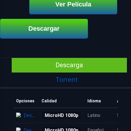
Ver Película
Descargar
Descarga
Torrent
Opciones
Calidad
Idioma
Añadid
Descarga
MicroHD 1080p
Latino
5 años
Descarga
MicroHD 1080p
Español
5 años