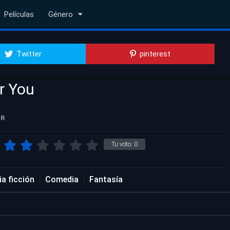
Películas
Género
Twitter
pinterest
r You
R
Tu voto:
0
ia ficción
Comedia
Fantasía