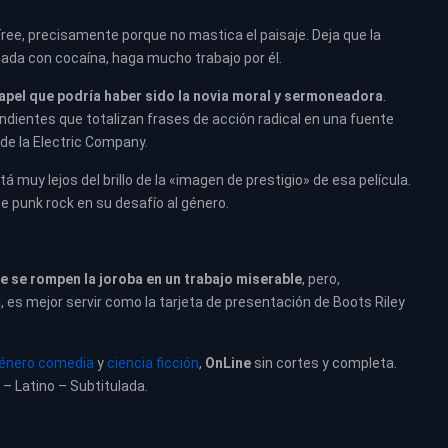
e, precisamente porque no mastica el paisaje. Deja que la
tada con cocaína, haga mucho trabajo por él.
apel que podría haber sido la novia moral y sermoneadora
.
dientes que totalizan frases de acción radical en una fuente
 de la Electric Company.
á muy lejos del brillo de la «imagen de prestigio» de esa película.
e punk rock en su desafío al género.
e se rompen la joroba en un trabajo miserable
, pero,
 es mejor servir como la tarjeta de presentación de Boots Riley
énero comedia
y
ciencia ficción
,
OnLine
sin cortes y completa.
 – Latino – Subtitulada.