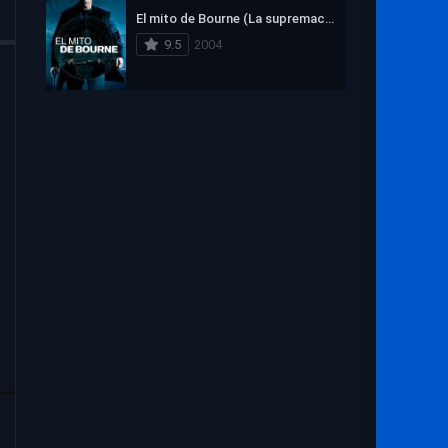
1972
1971
1970
El mito de Bourne (La supremacía Bourne)
1969
1968
1967
9.5
2004
1966
1965
1964
1963
1962
1961
1960
1959
1958
1957
1956
1955
1954
1953
1952
1951
1950
1949
1948
1947
1946
1945
1944
1943
1942
1941
1940
1939
1938
1937
1936
1935
1934