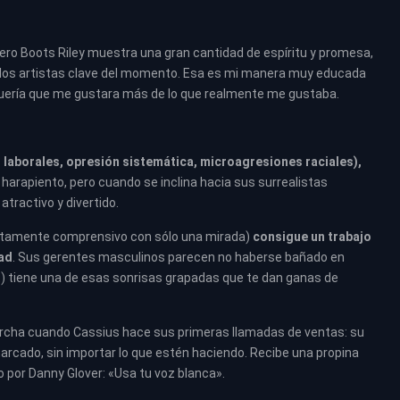
pero Boots Riley muestra una gran cantidad de espíritu y promesa,
 los artistas clave del momento. Esa es mi manera muy educada
o quería que me gustara más de lo que realmente me gustaba.
 laborales, opresión sistemática, microagresiones raciales),
 y harapiento, pero cuando se inclina hacia sus surrealistas
tractivo y divertido.
atamente comprensivo con sólo una mirada)
consigue un trabajo
dad
. Sus gerentes masculinos parecen no haberse bañado en
) tiene una de esas sonrisas grapadas que te dan ganas de
 marcha cuando Cassius hace sus primeras llamadas de ventas: su
arcado, sin importar lo que estén haciendo. Recibe una propina
 por Danny Glover: «Usa tu voz blanca».