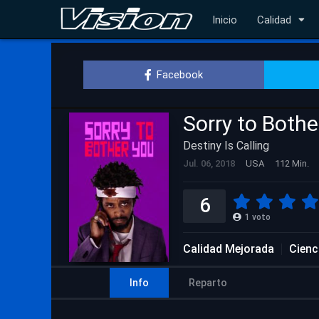
Inicio
Calidad
Facebook
Sorry to Bothe
Destiny Is Calling
Jul. 06, 2018
USA
112 Min.
6
1
voto
Calidad Mejorada
Cienc
Info
Reparto