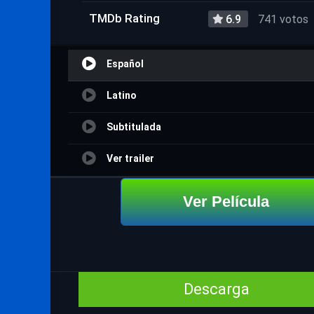
TMDb Rating
6.9
741 votos
Español
Latino
Subtitulada
Ver trailer
Ver Película
Descarga