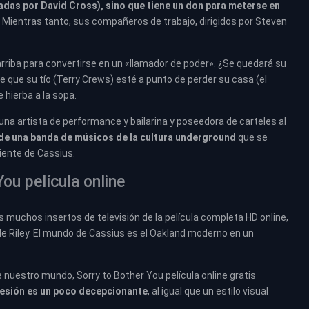
ladas por David Cross), sino que tiene un don para meterse en
. Mientras tanto, sus compañeros de trabajo, dirigidos por Steven
 arriba para convertirse en un «llamador de poder». ¿Se quedará su
 de que su tío (Terry Crews) esté a punto de perder su casa (el
 hierba a la sopa.
na artista de performance y bailarina y poseedora de carteles al
 de una banda de músicos de la cultura underground
que se
liente de Cassius.
ou película online
 muchos insertos de televisión de la película completa HD online,
e Riley. El mundo de Cassius es el Oakland moderno en un
 nuestro mundo, Sorry to Bother You película online gratis
ohesión es un poco decepcionante
, al igual que un estilo visual