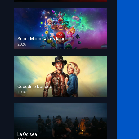
Super Mario Galaxy la película
2026
HD 1080p
Cocodrilo Dundee
1986
HD 1080p
La Odisea