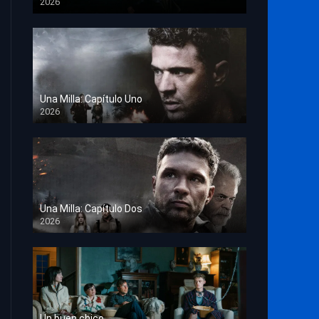
2026
TS Screener
Una Milla: Capítulo Uno
2026
HD 1080p
Una Milla: Capítulo Dos
2026
HD 1080p
Un buen chico