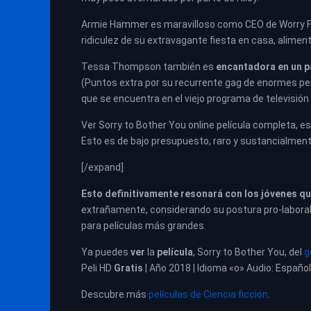
Armie Hammer es maravilloso como CEO de Worry Fre
ridiculez de su extravagante fiesta en casa, alimen
Tessa Thompson también es
encantadora en un p
(Puntos extra por su recurrente gag de enormes pen
que se encuentra en el viejo programa de televisión
Ver Sorry to Bother You online película completa, est
Esto es de bajo presupuesto, raro y sustancialment
[/expand]
Esto definitivamente resonará con los jóvenes qu
extrañamente, considerando su postura pro-laboral,
para películas más grandes.
Ya puedes
ver
la
película
, Sorry to Bother You, del
g
Peli HD
Gratis
| Año 2018 | Idioma «o» Audio: Español
Descubre más
películas de Ciencia ficción
.