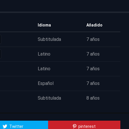
Idioma
Añadido
Subtitulada
7 años
Latino
7 años
Latino
7 años
Español
7 años
Subtitulada
8 años
Twitter
pinterest