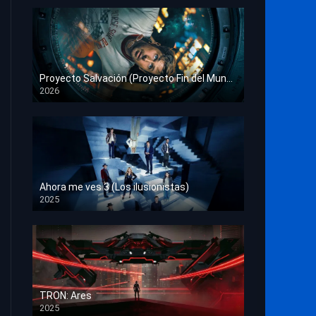
Proyecto Salvación (Proyecto Fin del Mundo)
2026
HD 1080p
Ahora me ves 3 (Los ilusionistas)
2025
HD 1080p
TRON: Ares
2025
HD 1080p