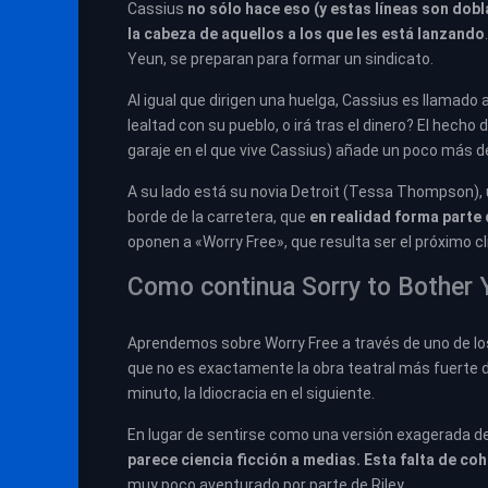
Cassius
no sólo hace eso (y estas líneas son dob
la cabeza de aquellos a los que les está lanzando
Yeun, se preparan para formar un sindicato.
Al igual que dirigen una huelga, Cassius es llamado
lealtad con su pueblo, o irá tras el dinero? El hecho
garaje en el que vive Cassius) añade un poco más de
A su lado está su novia Detroit (Tessa Thompson), u
borde de la carretera, que
en realidad forma parte
oponen a «Worry Free», que resulta ser el próximo c
Como continua Sorry to Bother Y
Aprendemos sobre Worry Free a través de uno de los
que no es exactamente la obra teatral más fuerte d
minuto, la Idiocracia en el siguiente.
En lugar de sentirse como una versión exagerada de
parece ciencia ficción a medias. Esta falta de c
muy poco aventurado por parte de Riley.