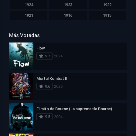
1924
1923
1922
1921
1916
1915
Más Votadas
Flow
9.7
2024
Mortal Kombat II
9.6
2026
El mito de Bourne (La supremacía Bourne)
9.5
2004