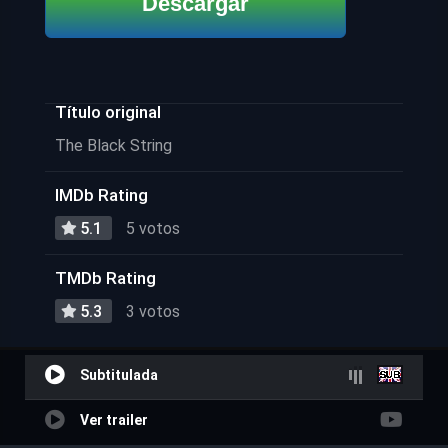
Descargar
Título original
The Black String
IMDb Rating
5.1
5 votos
TMDb Rating
5.3
3 votos
Subtitulada
Ver trailer