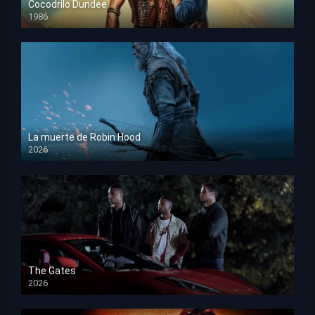
Cocodrilo Dundee
1986
HD 1080p
La muerte de Robin Hood
2026
HD 1080p
The Gates
2026
HD 1080p