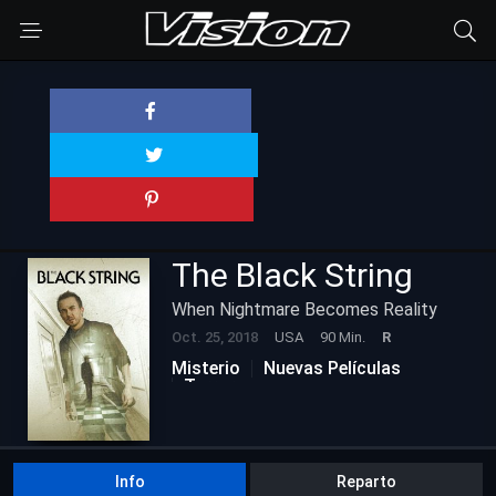
The Black String
When Nightmare Becomes Reality
Oct. 25, 2018
USA
90 Min.
R
Misterio
Nuevas Películas
Terror
Info
Reparto