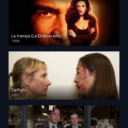
La trampa (La Emboscada)
1999
HD 1080p
Catfight
2017
HD 720p