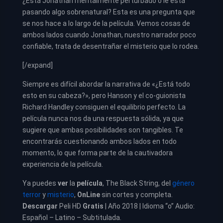
¿Está Jonathan mentalmente perturbado o le está
pasando algo sobrenatural? Esta es una pregunta que
se nos hace a lo largo de la película. Vemos cosas de
ambos lados cuando Jonathan, nuestro narrador poco
confiable, trata de desentrañar el misterio que lo rodea.
[/expand]
Siempre es difícil abordar la narrativa de «¿Está todo
esto en su cabeza?», pero Hanson y el co-guionista
Richard Handley consiguen el equilibrio perfecto. La
película nunca nos da una respuesta sólida, ya que
sugiere que ambas posibilidades son tangibles. Te
encontrarás cuestionando ambos lados en todo
momento, lo que forma parte de la cautivadora
experiencia de la película.
Ya puedes
ver
la
película
,
The Black String, del
género
terror
y
misterio
,
OnLine
sin cortes y completa.
Descargar
Peli HD
Gratis
| Año 2018 | Idioma “o” Audio:
Español – Latino – Subtitulada.