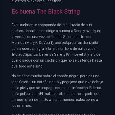
el estrés?» exclama Jonathan.
Es buena The Black String
Eventualmente escapando de la custodia de sus
padres, Jonathan se dirige a buscar a Dena y averiguar
la verdad de una vez por todas. Se encuentra con
Melinda (Mary K. DeVault), una psíquica familiarizada
con la cuerda negra. Ella le da un libro de autoayuda
titulado’Spiritual Defense Safety Kit – Level 3′ y le dice
que lo saque con un cuchillo y que no se detenga hasta
que todo esté listo.
No se sabe mucho sobre el cordón negro, pero es una
idea única – un cordón negro y pegajoso que vive debajo
de la piel y que se propaga como una infección. El lema
de la película es «El mal es profundo como la piel», que
parece referirse tanto a los demonios reales como a
los internos.