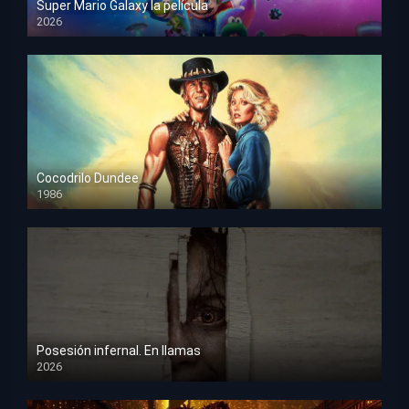
Super Mario Galaxy la película
2026
HD 1080p
Cocodrilo Dundee
1986
HD 1080p
Posesión infernal. En llamas
2026
HD 1080p