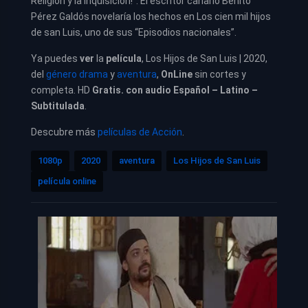
Religión y la Inquisición!”.​ El escritor canario Benito
Pérez Galdós novelaría los hechos en Los cien mil hijos
de san Luis, uno de sus “Episodios nacionales”.
Ya puedes
ver
la
película
, Los Hijos de San Luis | 2020,
del
género drama
y
aventura
,
OnLine
sin cortes y
completa. HD
Gratis. con audio Español – Latino –
Subtitulada
.
Descubre más
películas de Acción
.
1080p
2020
aventura
Los Hijos de San Luis
película online