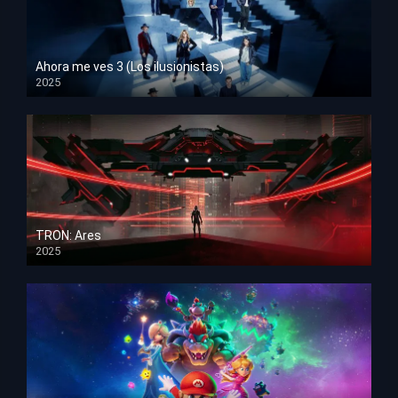
Ahora me ves 3 (Los ilusionistas)
2025
HD 1080p
TRON: Ares
2025
HD 1080p