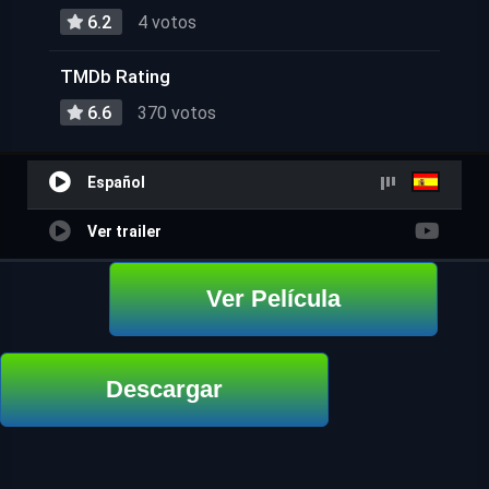
6.2
4 votos
TMDb Rating
6.6
370 votos
Español
Ver trailer
Ver Película
Descargar