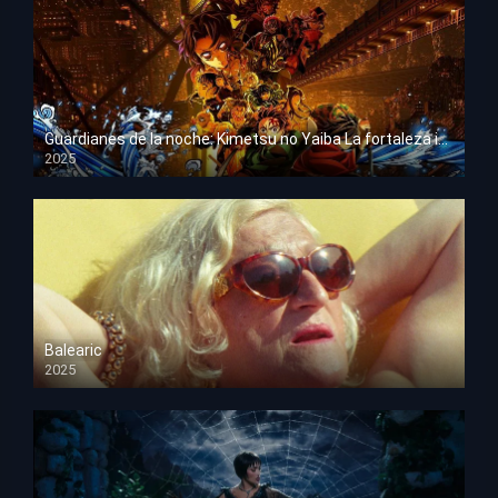
Guardianes de la noche: Kimetsu no Yaiba La fortaleza infinita
2025
HD 1080p
Balearic
2025
HD 1080p