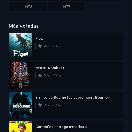
1978
1977
Más Votadas
Flow
9.7
2024
Mortal Kombat II
9.6
2026
El mito de Bourne (La supremacía Bourne)
9.5
2004
Cantinflas Entrega Inmediata