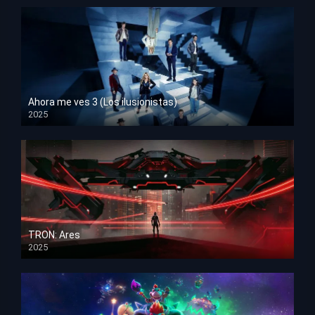
Ahora me ves 3 (Los ilusionistas)
2025
HD 1080p
TRON: Ares
2025
HD 1080p