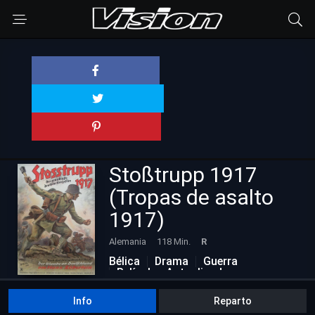
Stoßtrupp 1917
(Tropas de asalto
1917)
Alemania
118 Min.
R
Bélica
Drama
Guerra
Películas Actualizadas
Info
Reparto