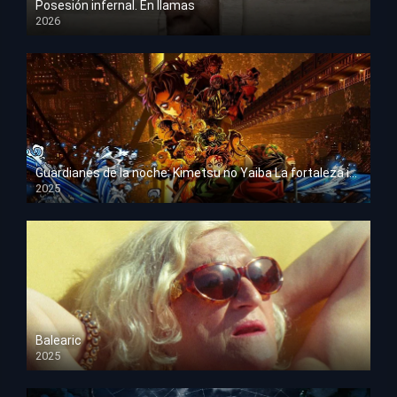
Posesión infernal. En llamas
2026
HD 1080p
Guardianes de la noche: Kimetsu no Yaiba La fortaleza infinita
2025
HD 1080p
Balearic
2025
HD 1080p