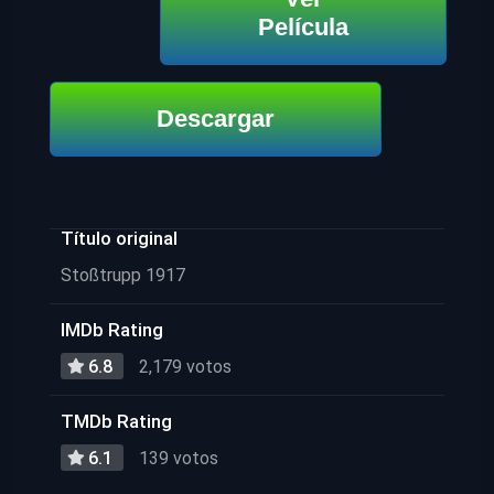
Película
Descargar
Título original
Stoßtrupp 1917
IMDb Rating
6.8
2,179 votos
TMDb Rating
6.1
139 votos