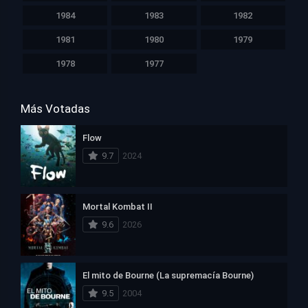
1984
1983
1982
1981
1980
1979
1978
1977
Más Votadas
Flow
9.7
2024
Mortal Kombat II
9.6
2026
El mito de Bourne (La supremacía Bourne)
9.5
2004