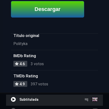
Descargar
Título original
Polityka
IMDb Rating
4.6
3 votos
TMDb Rating
4.9
397 votos
Subtitulada