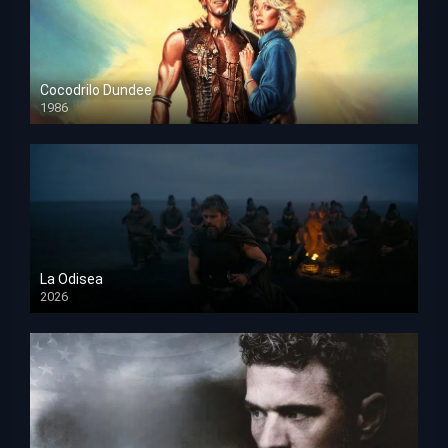
Cocodrilo Dundee
1986
HD 1080p
La Odisea
2026
TS Screener