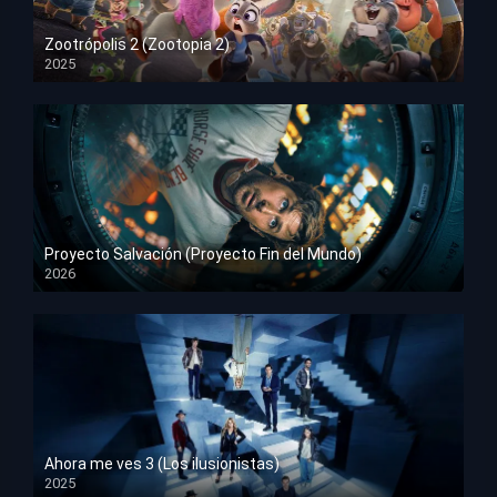
Zootrópolis 2 (Zootopia 2)
2025
HD 1080p
Proyecto Salvación (Proyecto Fin del Mundo)
2026
HD 1080p
Ahora me ves 3 (Los ilusionistas)
2025
HD 1080p