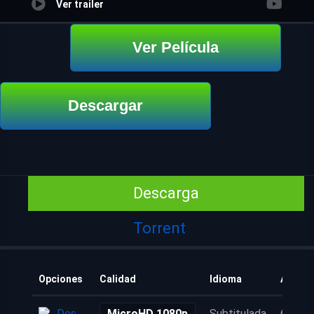
Ver trailer
Ver Película
Descargar
Descarga
Torrent
Opciones
Calidad
Idioma
Añadid
Descarga
MicroHD 1080p
Subtitulada
6 años