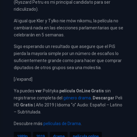
(Ryszard Petru es mi principal candidato para ser
ridiculizado).
Al igual que Kler y Tylko nie mów nikomu, la película no
cambiará nada en las elecciones parlamentarias que se
celebrarán en 5 semanas.
Sigo esperando un resultado que asegure que el PiS
pierda la mayoría simple por un número de escaños lo
suficientemente grande como para hacer que comprar
diputados de otros grupos sea una molestia.
[/expand]
Ya puedes
ver
Polityka
película
OnLine Gratis
sin
registrarse completa del
género drama
.
Descargar
Peli
HD
Gratis
| Año 2019 | Idioma “o” Audio: Español – Latino
– Subtitulada.
Descubre más
películas de Drama
.
1989p
2019
drama
película online