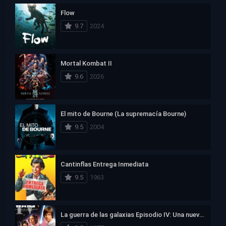
Flow
9.7
2024
Mortal Kombat II
9.6
2026
El mito de Bourne (La supremacía Bourne)
9.5
2004
Cantinflas Entrega Inmediata
9.5
1963
La guerra de las galaxias Episodio IV: Una nueva esperanza