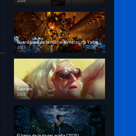
2026
HD 1080p
Guardianes de la noche: Kimetsu no Yaiba La fortaleza infinita
2025
HD 1080p
Balearic
2025
HD 1080p
El beso de la mujer araña (2025)