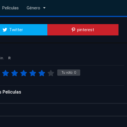
Películas
Género
Twitter
pinterest
in.
R
Tu voto:
0
 Películas