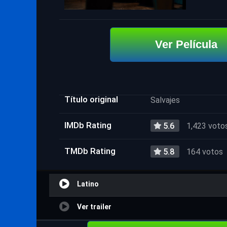
Ver Película
Título original
Salvajes
IMDb Rating
5.6
1,423 voto
TMDb Rating
5.8
164 votos
Latino
Ver trailer