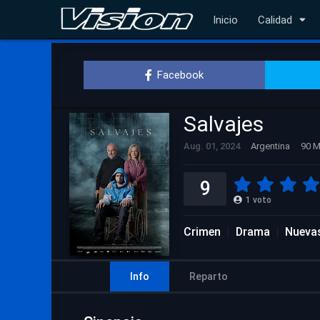
Inicio
Calidad
Facebook
Salvajes
Aug. 01, 2024
Argentina
90 M
9
1
voto
Crimen
Drama
Nuevas
Info
Reparto