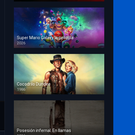
Super Mario Galaxy la película
2026
HD 1080p
Cocodrilo Dundee
1986
HD 1080p
Posesión infernal. En llamas