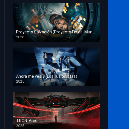
Proyecto Salvación (Proyecto Fin del Mundo)
2026
HD 1080p
Ahora me ves 3 (Los ilusionistas)
2025
HD 1080p
TRON: Ares
2025
HD 1080p