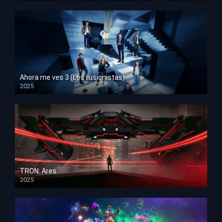
Ahora me ves 3 (Los ilusionistas)
2025
HD 1080p
TRON: Ares
2025
HD 1080p