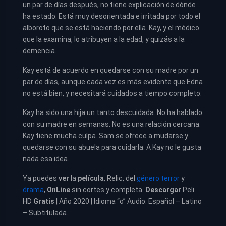
un par de días después, no tiene explicación de dónde
ha estado. Está muy desorientada e irritada por todo el
alboroto que se está haciendo por ella. Kay, y el médico
que la examina, lo atribuyen a la edad, y quizás a la
demencia.
Kay está de acuerdo en quedarse con su madre por un
par de días, aunque cada vez es más evidente que Edna
no está bien, y necesitará cuidados a tiempo completo.
Kay ha sido una hija un tanto descuidada. No ha hablado
con su madre en semanas. No es una relación cercana.
Kay tiene mucha culpa. Sam se ofrece a mudarse y
quedarse con su abuela para cuidarla. A Kay no le gusta
nada esa idea.
Ya puedes
ver
la
película
,
Relic, del
género terror
y
drama
,
OnLine
sin cortes y completa.
Descargar
Peli
HD
Gratis
| Año 2020 | Idioma “o” Audio: Español – Latino
– Subtitulada.