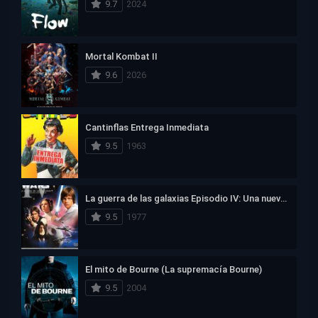
9.7
2024
Mortal Kombat II
9.6
2026
Cantinflas Entrega Inmediata
9.5
1963
La guerra de las galaxias Episodio IV: Una nueva esperanza
9.5
1977
El mito de Bourne (La supremacía Bourne)
9.5
2004