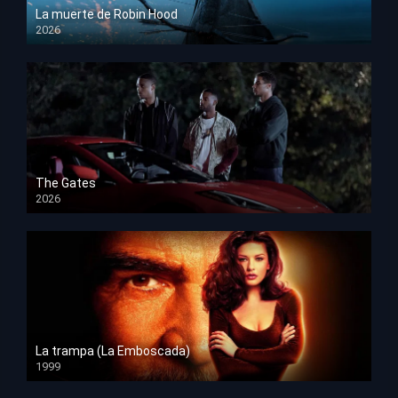
La muerte de Robin Hood
2026
HD 1080p
The Gates
2026
HD 1080p
La trampa (La Emboscada)
1999
HD 1080p