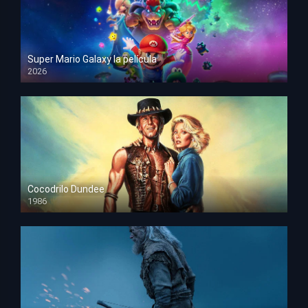
Super Mario Galaxy la película
2026
HD 1080p
Cocodrilo Dundee
1986
HD 1080p