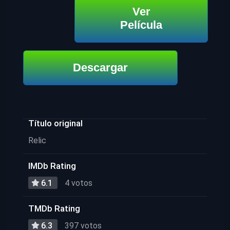
Ver
Película
Descargar
Título original
Relic
IMDb Rating
6.1
4 votos
TMDb Rating
6.3
397 votos